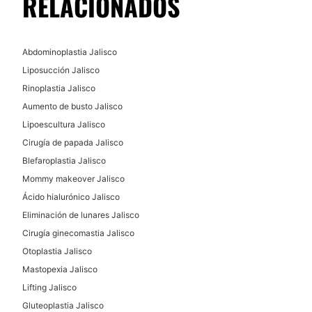
RELACIONADOS
MEDICINA ESTÉTICA
Abdominoplastia Jalisco
Liposucción Jalisco
Toxina botulínica
Rinoplastia Jalisco
Rinomodelación
Aumento de busto Jalisco
Eliminación estrías
Lipoescultura Jalisco
Eliminación de cicatrices
Cirugía de papada Jalisco
Aumento de labios
Blefaroplastia Jalisco
Ácido hialurónico
Mommy makeover Jalisco
Rejuvenecimiento facial
Ácido hialurónico Jalisco
Plasma Rico en Plaquetas
Eliminación de lunares Jalisco
Alopecia
Cirugía ginecomastia Jalisco
Blefaroplastia sin cirugía
Otoplastia Jalisco
Criolipólisis
Mastopexia Jalisco
Lipólisis
Lifting Jalisco
Hiperhidrosis
Gluteoplastia Jalisco