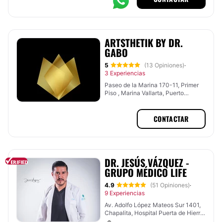
ARTSTHETIK BY DR.
GABO
5
(13 Opiniones)
·
3 Experiencias
Paseo de la Marina 170-11, Primer
Piso , Marina Vallarta, Puerto
Vallarta, Jalisco
CONTACTAR
DR. JESÚS VÁZQUEZ -
GRUPO MÉDICO LIFE
4.9
(51 Opiniones)
·
9 Experiencias
Av. Adolfo López Mateos Sur 1401,
Chapalita, Hospital Puerta de Hierro
, Tlajomulco de Zúñiga