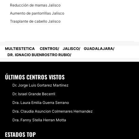
Reducción de mamas Jalisco
Aumento de pantorrillas Jalisco
DERMATOLOGÍA
Trasplante de cabello Jalisco
Eliminación de verrugas
Eliminación de lunares
MULTIESTETICA
CENTROS
JALISCO
GUADALAJARA
Manchas en la Piel
DR. IGNACIO BUENROSTRO RUBIO
Carcinoma Basocelular
ÚLTIMOS CENTROS VISTOS
CIRUGÍA ÍNTIMA
Dr. Jorge Luis Gortarez Martínez
Dr. Israel Grande Becerril
Blanqueamiento anal
Dra. Laura Emilia Guerra Serrano
Labioplastia
Dra. Claudia Asuncion Colmenares Hernandez
Vaginoplastia
Dra. Fanny Stella Herran Motta
Rejuvenecimiento Vaginal
ESTADOS TOP