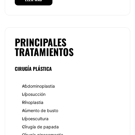
ejercicio sin lograr que la grasa acumulada en los
brazos desaparezca, no tienes porqué quedarte así,
hay una solución quirúrgica, que sin duda te
devolverá la confianza para usar la ropa que te gusta
y sentirte más cómoda contigo misma. El Dr. Ignacio
Buenrostro Rubio es especialista en la cirugía de
braquioplastia. Este procedimiento ayuda a mejorar
PRINCIPALES
la estética de los brazos eliminando la grasa o bien la
TRATAMIENTOS
piel colgante de la parte interior, a la par se utilizan
varias técnicas como el lifting a la liposucción para
conseguir ese aspecto mucho más estilizado. La
intervención es relativamente sencilla, se lleva a cabo
CIRUGÍA PLÁSTICA
como en 2 o 3 horas, se aplica anestesia local y no se
requiere hospitalización. La recuperación se da
máximo en 15 días y en 20 podrás lucir unos brazos
Abdominoplastia
torneados, delgados y firmes.
Liposucción
Otra de las partes del cuerpo que causa mucha
Rinoplastia
incomodidad y baja autoestima en miles de
Aumento de busto
personas, es el exceso de piel o grasa en la papada,
que muchas veces es causada por problemas de
Lipoescultura
sobrepeso y otras simplemente por genética, sin
Cirugía de papada
embargo, existe la cirugía para removerla que ayuda
a estilizar de inmediato el rostro. El Dr. Ignacio
Cirugía ginecomastia