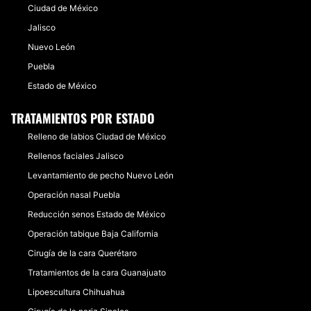
TRATAMIENTOS DE BELLEZA
Ciudad de México
Jalisco
HIFU
Nuevo León
Tratamientos faciales
Puebla
Peeling
Estado de México
Drenaje linfático
TRATAMIENTOS POR ESTADO
Mesoterapia
Relleno de labios Ciudad de México
Radiofrecuencia
Rellenos faciales Jalisco
Tratamientos anticelulíticos
Levantamiento de pecho Nuevo León
Cavitación
Operación nasal Puebla
Reducción senos Estado de México
Operación tabique Baja California
Cirugía de la cara Querétaro
Tratamientos de la cara Guanajuato
Lipoescultura Chihuahua