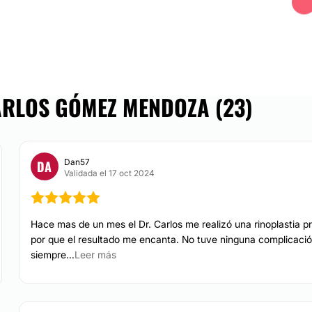
 conforman el equipo
 así como cirugía
Blefaroplastia sin ci
 Unidos. El equipo del
calidad en los
yudarte a conseguir esa
CIRUGÍA ÍNTIMA
ARLOS GÓMEZ MENDOZA (23)
Labioplastia
quipo en Zapopan,
Engrosamiento de 
Dan57
DA
Rejuvenecimiento V
Validada el 17 oct 2024
TRATAMIENTOS DE BELL
Hace mas de un mes el Dr. Carlos me realizó una rinoplastia pr
por que el resultado me encanta. No tuve ninguna complicación 
siempre...
Leer más
Peeling