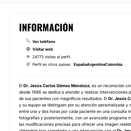
INFORMACIÓN
Ver teléfono
Visitar web
24773 visitas al perfil
Perfil en otros países:
España
Argentina
Colombia
El
Dr. Jesús Carlos Gómez Mendoza
, es un reconocido cir
desde 1986 se dedica a atender y realizar intervenciones p
de sus pacientes con magníficos resultados. El
Dr. Jesús 
y su equipo se distinguen por su atención personalizada y
entre una y dos horas por cada paciente en una consulta in
fotografías y posteriormente, con un avanzado programa in
las modificaciones precisas para ofrecer una imagen realist
obtendrás tras someterte a una intervención con el
Dr. Je