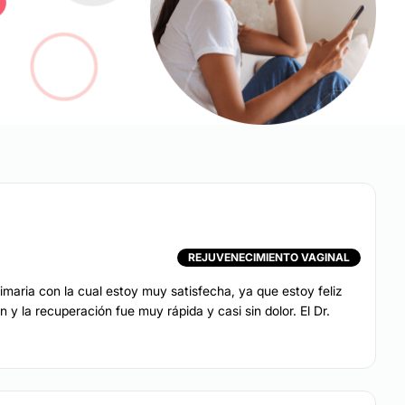
rugía
Alargamiento de pene
pene
Vaginoplastia
aginal
Himenoplastia
REJUVENECIMIENTO VAGINAL
EZA
imaria con la cual estoy muy satisfecha, ya que estoy feliz
y la recuperación fue muy rápida y casi sin dolor. El Dr.