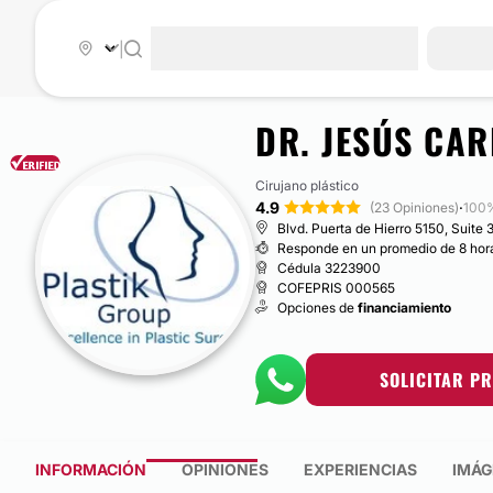
|
DR. JESÚS CA
Cirujano plástico
4.9
·
(23 Opiniones)
100%
Blvd. Puerta de Hierro 5150, Suite 
Responde en un promedio de 8 hor
Cédula 3223900
COFEPRIS 000565
Opciones de
financiamiento
SOLICITAR P
INFORMACIÓN
OPINIONES
EXPERIENCIAS
IMÁG