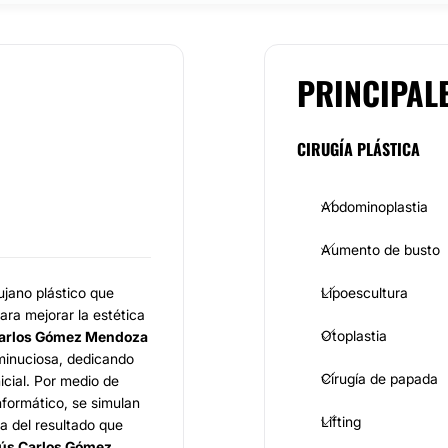
PRINCIPAL
CIRUGÍA PLÁSTICA
Abdominoplastia
Aumento de busto
ujano plástico que
Lipoescultura
ara mejorar la estética
Otoplastia
Carlos Gómez Mendoza
 minuciosa, dedicando
Cirugía de papada
icial. Por medio de
formático, se simulan
Lifting
a del resultado que
sús Carlos Gómez