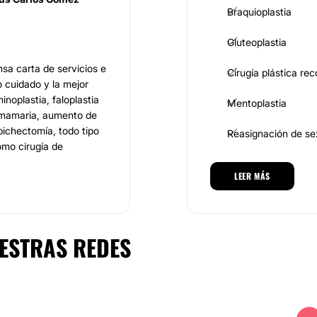
Braquioplastia
Gluteoplastia
sa carta de servicios e
Cirugía plástica re
 cuidado y la mejor
noplastia, faloplastia
Mentoplastia
 mamaria, aumento de
 bichectomía, todo tipo
Reasignación de se
omo cirugía de
LEER MÁS
MEDICINA ESTÉTICA
on la eliminación de la
esculturas e incluso
Toxina botulínica
ESTRAS REDES
Eliminación de cica
 un excelente cuadro
Aumento de labios
rnacional. Todos los
s, además de poseer de
Rejuvenecimiento f