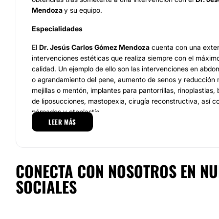
Mendoza
y su equipo.
Especialidades
El
Dr. Jesús Carlos Gómez Mendoza
cuenta con una exten
intervenciones estéticas que realiza siempre con el máximo
calidad. Un ejemplo de ello son las intervenciones en abdomi
o agrandamiento del pene, aumento de senos y reducción
mejillas o mentón, implantes para pantorrillas, rinoplastias,
de liposucciones, mastopexia, cirugía reconstructiva, así c
párpados y otoplastía.
LEER MÁS
Por otro lado, también realiza intervenciones relacionadas c
celulitis, así como escisiones de marcas de nacimiento, lipo
rejuvenecimiento facial mediante ritidectomía o hilos rusos.
CONECTA CON NOSOTROS EN NU
Equipo
SOCIALES
El equipo del
Dr. Jesús Carlos Gómez Mendoza
dispone de
médico, así como de unas instalaciones de primer nivel inte
cirujanos y anestesiólogos están colegiados y certificado