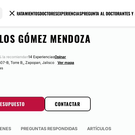
TRATAMIENTOS
DOCTORES
EXPERIENCIAS
PREGUNTA AL DOCTOR
ANTES Y
RLOS GÓMEZ MENDOZA
 la recomiendan
14 Experiencias
Opinar
307-B, Torre B,, Zapopan, Jalisco
Ver mapa
as
RESUPUESTO
CONTACTAR
ENES
PREGUNTAS RESPONDIDAS
ARTÍCULOS