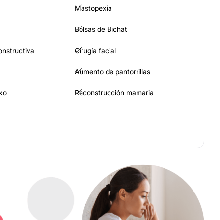
Mastopexia
Bolsas de Bichat
constructiva
Cirugía facial
Aumento de pantorrillas
xo
Reconstrucción mamaria
Ácido hialurónico
trices
Rinomodelación
Hilos tensores
acial
Hialuronidasa