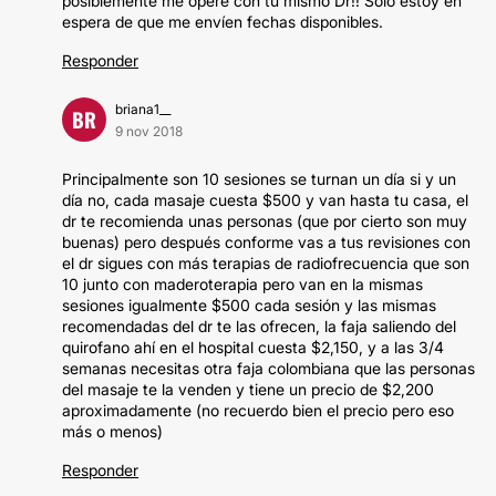
posiblemente me opere con tu mismo Dr!! Solo estoy en
espera de que me envíen fechas disponibles.
Responder
briana1__
BR
9 nov 2018
Principalmente son 10 sesiones se turnan un día si y un
día no, cada masaje cuesta $500 y van hasta tu casa, el
dr te recomienda unas personas (que por cierto son muy
buenas) pero después conforme vas a tus revisiones con
el dr sigues con más terapias de radiofrecuencia que son
10 junto con maderoterapia pero van en la mismas
sesiones igualmente $500 cada sesión y las mismas
recomendadas del dr te las ofrecen, la faja saliendo del
quirofano ahí en el hospital cuesta $2,150, y a las 3/4
semanas necesitas otra faja colombiana que las personas
del masaje te la venden y tiene un precio de $2,200
aproximadamente (no recuerdo bien el precio pero eso
más o menos)
Responder