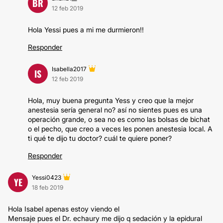
BR
12 feb 2019
Hola Yessi pues a mi me durmieron!!
Responder
Isabella2017
IS
12 feb 2019
Hola, muy buena pregunta Yess y creo que la mejor
anestesia sería general no? así no sientes pues es una
operación grande, o sea no es como las bolsas de bichat
o el pecho, que creo a veces les ponen anestesia local. A
ti qué te dijo tu doctor? cuál te quiere poner?
Responder
Yessi0423
YE
18 feb 2019
Hola Isabel apenas estoy viendo el
Mensaje pues el Dr. echaury me dijo q sedación y la epidural