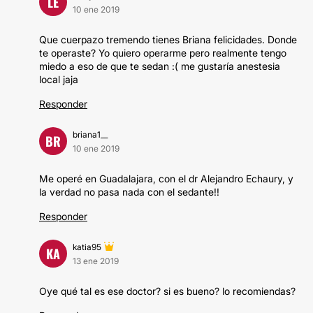
LE
10 ene 2019
Que cuerpazo tremendo tienes Briana felicidades. Donde
te operaste? Yo quiero operarme pero realmente tengo
miedo a eso de que te sedan :( me gustaría anestesia
local jaja
Responder
briana1__
BR
10 ene 2019
Me operé en Guadalajara, con el dr Alejandro Echaury, y
la verdad no pasa nada con el sedante!!
Responder
katia95
KA
13 ene 2019
Oye qué tal es ese doctor? si es bueno? lo recomiendas?