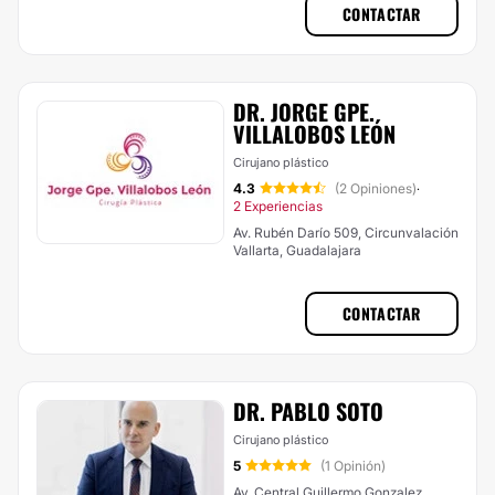
CONTACTAR
DR. JORGE GPE.
VILLALOBOS LEÓN
Cirujano plástico
4.3
(2 Opiniones)
·
2 Experiencias
Av. Rubén Darío 509, Circunvalación
Vallarta, Guadalajara
CONTACTAR
DR. PABLO SOTO
Cirujano plástico
5
(1 Opinión)
Av. Central Guillermo Gonzalez