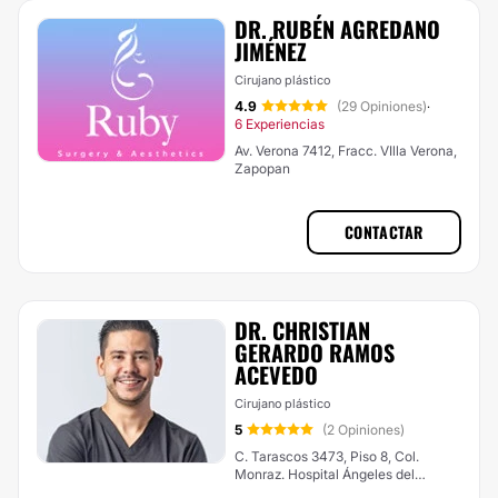
DR. RUBÉN AGREDANO
JIMÉNEZ
Cirujano plástico
4.9
(29 Opiniones)
·
6 Experiencias
Av. Verona 7412, Fracc. VIlla Verona,
Zapopan
CONTACTAR
DR. CHRISTIAN
GERARDO RAMOS
ACEVEDO
Cirujano plástico
5
(2 Opiniones)
C. Tarascos 3473, Piso 8, Col.
Monraz. Hospital Ángeles del
Carmen, Guadalajara