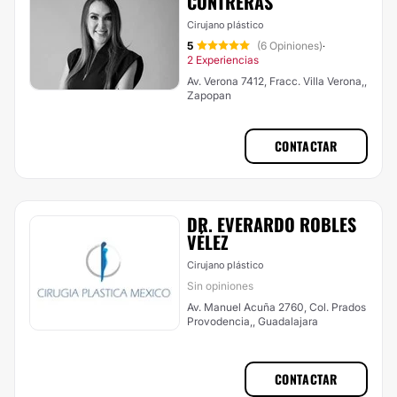
CONTRERAS
Cirujano plástico
5
(6 Opiniones)
·
2 Experiencias
Av. Verona 7412, Fracc. Villa Verona,,
Zapopan
CONTACTAR
DR. EVERARDO ROBLES
VÉLEZ
Cirujano plástico
Sin opiniones
Av. Manuel Acuña 2760, Col. Prados
Provodencia,, Guadalajara
CONTACTAR