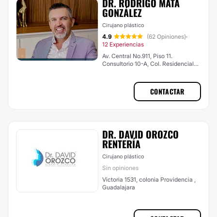
DR. RODRIGO MATA
GONZÁLEZ
Cirujano plástico
4.9
(62 Opiniones)
·
12 Experiencias
Av. Central No.911, Piso 11.
Consultorio 10-A, Col. Residencial
Poniente, Zapopan
CONTACTAR
DR. DAVID OROZCO
RENTERÍA
Cirujano plástico
Sin opiniones
Victoria 1531, colonia Providencia ,
Guadalajara