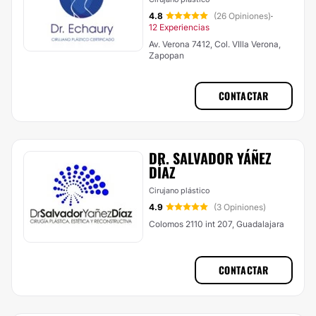
4.8
(26 Opiniones)
·
12 Experiencias
Av. Verona 7412, Col. VIlla Verona,
Zapopan
CONTACTAR
DR. SALVADOR YÁÑEZ
DÍAZ
Cirujano plástico
4.9
(3 Opiniones)
Colomos 2110 int 207, Guadalajara
CONTACTAR