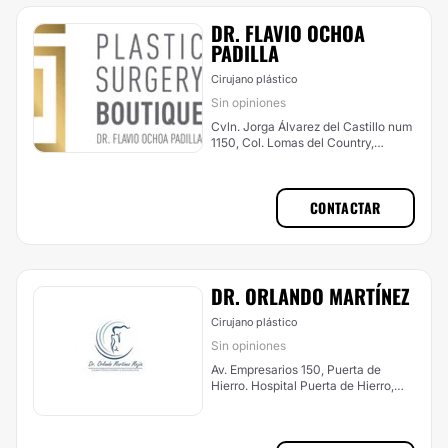
DR. FLAVIO OCHOA
PADILLA
Cirujano plástico
Sin opiniones
Cvln. Jorga Álvarez del Castillo num
1150, Col. Lomas del Country,
Guadalajara
CONTACTAR
DR. ORLANDO MARTÍNEZ
Cirujano plástico
Sin opiniones
Av. Empresarios 150, Puerta de
Hierro. Hospital Puerta de Hierro,
Zapopan