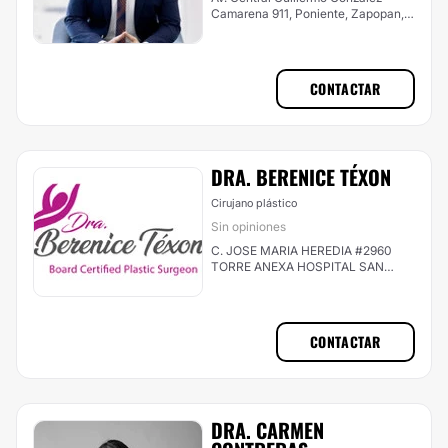
Camarena 911, Poniente, Zapopan,
Jal., Zapopan
CONTACTAR
DRA. BERENICE TÉXON
Cirujano plástico
Sin opiniones
C. JOSE MARIA HEREDIA #2960
TORRE ANEXA HOSPITAL SAN
JAVIER PISO 6 CONSULTORIO 634
COLONIA PRADOS PROVIDENCIA,
Guadalajara
CONTACTAR
DRA. CARMEN