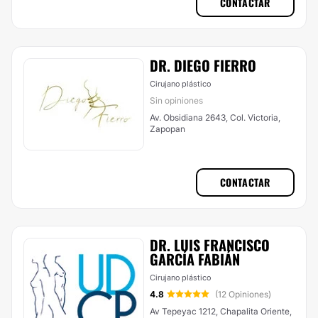
CONTACTAR
DR. DIEGO FIERRO
Cirujano plástico
Sin opiniones
Av. Obsidiana 2643, Col. Victoria,
Zapopan
CONTACTAR
DR. LUIS FRANCISCO
GARCÍA FABIÁN
Cirujano plástico
4.8
(12 Opiniones)
Av Tepeyac 1212, Chapalita Oriente,