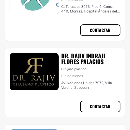
C. Tarascos 3473, Piso 4, Cons.
440, Monraz. Hospital Ángeles del
Carmen , Guadalajara
CONTACTAR
DR. RAJIV INDRAJI
FLORES PALACIOS
Cirujano plástico
Sin opiniones
Av. Naciones Unidas 7972, Villa
Verona, Zapopan
CONTACTAR