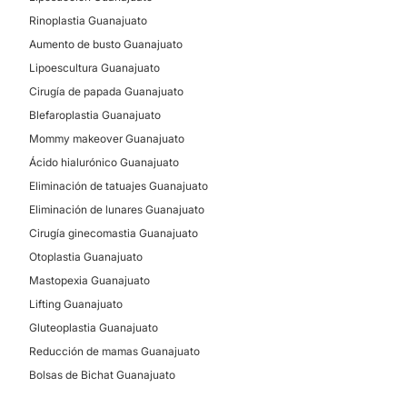
Aumento de labios
Rinoplastia Guanajuato
Ácido hialurónico
Aumento de busto Guanajuato
Plasma Rico en Plaquetas
Lipoescultura Guanajuato
Rejuvenecimiento facial
Cirugía de papada Guanajuato
Blefaroplastia sin cirugía
Blefaroplastia Guanajuato
Eliminar grasa localizada
Mommy makeover Guanajuato
Ácido hialurónico Guanajuato
TRATAMIENTOS DE BELLEZA
Eliminación de tatuajes Guanajuato
Eliminación de lunares Guanajuato
Cirugía ginecomastia Guanajuato
Eliminación de tatuajes
Otoplastia Guanajuato
HIFU
Mastopexia Guanajuato
Peeling
Lifting Guanajuato
Gluteoplastia Guanajuato
DERMATOLOGÍA
Reducción de mamas Guanajuato
Bolsas de Bichat Guanajuato
Eliminación de verrugas