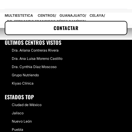
Eliminación de lunares
Carcinoma Basocelular
MULTIESTETICA
CENTROS
GUANAJUATO
CELAYA
DR. FERNANDO FRANCISCO PÉREZ RAMÍREZ
CONTACTAR
CIRUGÍA ÍNTIMA
ÚLTIMOS CENTROS VISTOS
Blanqueamiento anal
Dra. Ariana Contreras Rivera
Labioplastia
Dra. Ana Luisa ​Moreno Castillo
Vaginoplastia
Dra. Cynthia Díaz Moscoso
Rejuvenecimiento Vaginal
Grupo Nutriendo
​Kiyao Clínica
ESTADOS TOP
Ciudad de México
Jalisco
Nuevo León
Puebla