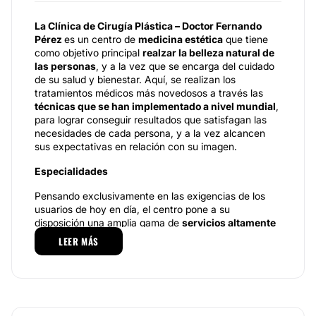
La Clínica de Cirugía Plástica – Doctor Fernando
Pérez
es un centro de
medicina estética
que tiene
como objetivo principal
realzar la belleza natural de
las personas
, y a la vez que se encarga del cuidado
de su salud y bienestar. Aquí, se realizan los
tratamientos médicos más novedosos a través las
técnicas que se han implementado a nivel mundial
,
para lograr conseguir resultados que satisfagan las
necesidades de cada persona, y a la vez alcancen
sus expectativas en relación con su imagen.
Especialidades
Pensando exclusivamente en las exigencias de los
usuarios de hoy en día, el centro pone a su
disposición una amplia gama de
servicios altamente
profesionales
. En cuanto al
área corporal
, podemos
LEER MÁS
resaltar los
procedimientos quirúrgicos
como la
cirugía del busto
, ya sea de aumento, reducción o
elevación para dar un mejor aspecto a los senos; de
igual manera, se encuentra el procedimiento de la
estética vaginal
, que es un proceso altamente