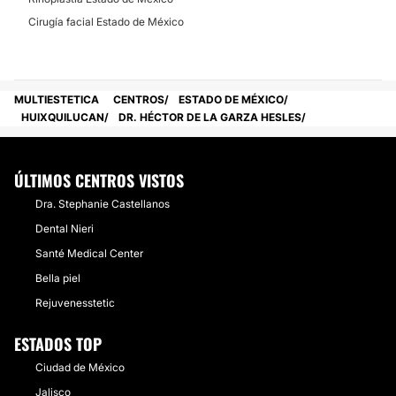
Posibilidad de videoconsulta:
Cirugía facial Estado de México
No
Financiación o facilidades de pago:
MULTIESTETICA
CENTROS
ESTADO DE MÉXICO
No
HUIXQUILUCAN
DR. HÉCTOR DE LA GARZA HESLES
ÚLTIMOS CENTROS VISTOS
Dra. Stephanie Castellanos
Dental Nieri
Santé Medical Center
Bella piel
Rejuvenesstetic
ESTADOS TOP
Ciudad de México
Jalisco