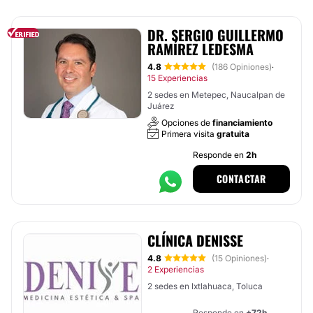
DR. SERGIO GUILLERMO
RAMÍREZ LEDESMA
4.8
(186 Opiniones)
·
15 Experiencias
2 sedes en Metepec, Naucalpan de
Juárez
Opciones de
financiamiento
Primera visita
gratuita
Responde en
2h
CONTACTAR
CLÍNICA DENISSE
4.8
(15 Opiniones)
·
2 Experiencias
2 sedes en Ixtlahuaca, Toluca
Responde en
+72h