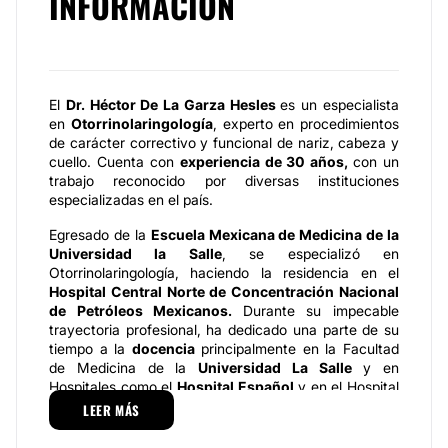
INFORMACIÓN
El
Dr. Héctor De La Garza Hesles
es un especialista
en
O
torrinolaringología
, experto en procedimientos
de carácter correctivo y funcional de nariz, cabeza y
cuello. Cuenta con
experiencia de
30 años,
con un
trabajo reconocido por diversas instituciones
especializadas en el país.
Egresado de la
Escuela Mexicana de Medicina de la
Universidad la Salle
, se especializó en
Otorrinolaringología, haciendo la residencia en el
Hospital Central Norte de Concentración Nacional
de Petróleos Mexicanos.
Durante su impecable
trayectoria profesional, ha dedicado una parte de su
tiempo a la
docencia
principalmente en la Facultad
de Medicina de la
Universidad La Salle
y en
Hospitales como el
Hospital Español
y en el Hospital
Ángeles de las Lomas.
LEER MÁS
Igualmente, ha realizado diversas publicaciones