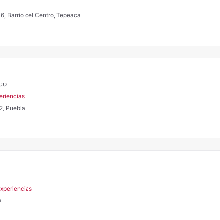
6, Barrio del Centro, Tepeaca
ico
eriencias
22, Puebla
Experiencias
a