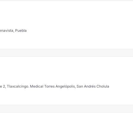
enavista, Puebla
Anillo Periférico Ecológico 3507, Torre 2, Tlaxcalcingo. Medical Torres Angelópolis, San Andrés Cholula