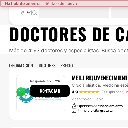
Ha habido un error
Inténtalo de nuevo
|
DOCTORES DE
C
Más de 4163 doctores y especialistas. Busca doct
INFORMACIÓN
DOCTORES
PRECIO
MEILI REJUVENECIMIENT
Responde en
+72h
Cirugía plástica, Medicina esté
CONTACTAR
4.9
·
(99 Opiniones)
1
2 centros en Puebla
Opciones de
financiamiento
Primera visita
gratuita