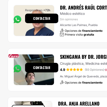
DR. ANDRÉS RAÚL CORT
Responde en
+72h
Médico estético
CONTACTAR
Sin opiniones
Alicante Las Palmas, Puebla
Opciones de
financiamiento
Primera visita
gratuita
SKINGAMA BY DR. JORG
Responde en
13h
Cirugía plástica, Medicina esté
CONTACTAR
4.9
·
(93 Opiniones)
8
Av. Miguel Ángel de Quevedo, plaz
Opciones de
financiamiento
DRA. ANJA ARELLANO