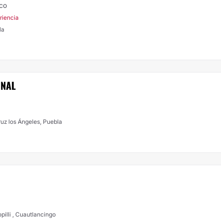
ico
riencia
la
ONAL
ruz los Ángeles, Puebla
illi , Cuautlancingo