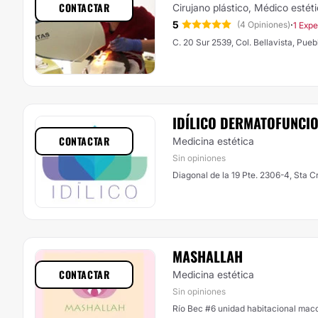
CONTACTAR
Cirujano plástico, Médico estét
5
·
(4 Opiniones)
1 Expe
C. 20 Sur 2539, Col. Bellavista, Pueb
IDÍLICO DERMATOFUNCI
CONTACTAR
Medicina estética
Sin opiniones
Diagonal de la 19 Pte. 2306-4, Sta C
MASHALLAH
CONTACTAR
Medicina estética
Sin opiniones
Río Bec #6 unidad habitacional macop