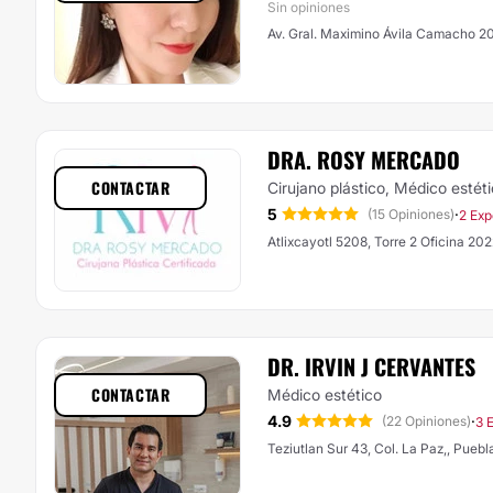
Sin opiniones
Av. Gral. Maximino Ávila Camacho 20
DRA. ROSY MERCADO
CONTACTAR
Cirujano plástico, Médico estét
5
·
(15 Opiniones)
2 Exp
Atlixcayotl 5208, Torre 2 Oficina 20
DR. IRVIN J CERVANTES
CONTACTAR
Médico estético
4.9
·
(22 Opiniones)
3 
Teziutlan Sur 43, Col. La Paz,, Puebl