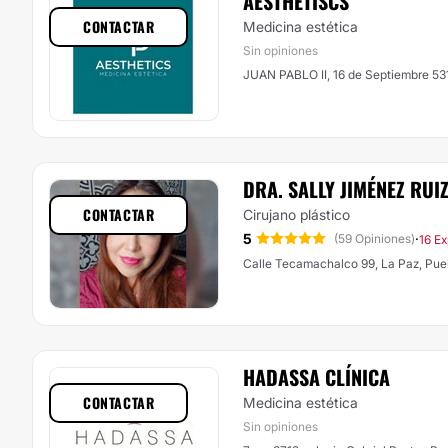
AESTHETISCS
CONTACTAR
Medicina estética
Sin opiniones
JUAN PABLO II, 16 de Septiembre 531
DRA. SALLY JIMÉNEZ RUI
CONTACTAR
Cirujano plástico
5
·
(59 Opiniones)
16 Ex
Calle Tecamachalco 99, La Paz, Pue
HADASSA CLÍNICA
CONTACTAR
Medicina estética
Sin opiniones