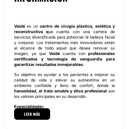
Vaidé
es un
centro de cirugía plástica, estética y
reconstructiva q
ue cuenta con una cartera de
servicios diversificada para potenciar la belleza facial
y corporal. Los tratamientos más innovadores están
al alcance de todo aquel que desea renovar su
imagen, ya que
Vaidé
cuenta con
profesionales
certificados y tecnología de vanguardia para
garantizar resultados inmejorables.
Su objetivo es ayudar a los pacientes a mejorar su
calidad de vida y elevar su autoestima en un
ambiente confiable y lleno de confort, donde la
honestidad, el trato amable y ética profesional
son
los valores principales en su desarrollo.
Especialidade
s
LEER MÁS
Vaidé
brinda una gama amplia de procedimientos de
cirugía plástica y tratamientos faciales
. Son
expertos en
técnicas para el
rejuvenecimiento