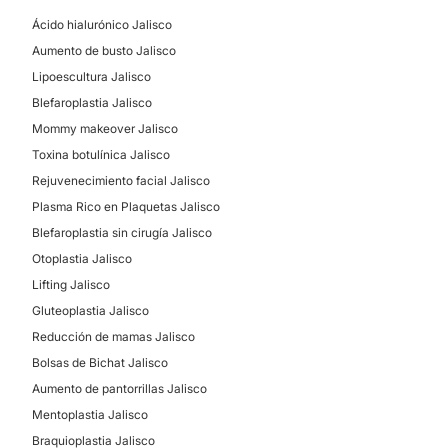
Ácido hialurónico Jalisco
Aumento de busto Jalisco
TRATAMIENTOS DE BELLEZA
Lipoescultura Jalisco
Blefaroplastia Jalisco
Microdermoabrasión
Mommy makeover Jalisco
Radiofrecuencia
Toxina botulínica Jalisco
Rejuvenecimiento facial Jalisco
Plasma Rico en Plaquetas Jalisco
Blefaroplastia sin cirugía Jalisco
Otoplastia Jalisco
Lifting Jalisco
Gluteoplastia Jalisco
Reducción de mamas Jalisco
Bolsas de Bichat Jalisco
Aumento de pantorrillas Jalisco
Mentoplastia Jalisco
Braquioplastia Jalisco