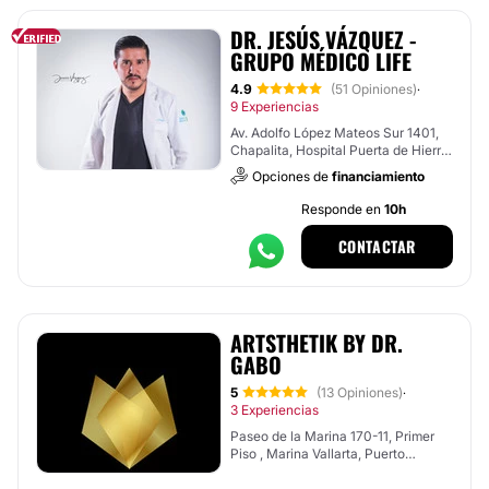
DR. JESÚS VÁZQUEZ -
GRUPO MÉDICO LIFE
4.9
(51 Opiniones)
·
9 Experiencias
Av. Adolfo López Mateos Sur 1401,
Chapalita, Hospital Puerta de Hierro
, Tlajomulco de Zúñiga
Opciones de
financiamiento
Responde en
10h
CONTACTAR
ARTSTHETIK BY DR.
GABO
5
(13 Opiniones)
·
3 Experiencias
Paseo de la Marina 170-11, Primer
Piso , Marina Vallarta, Puerto
Vallarta, Jalisco