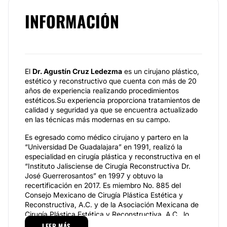
INFORMACIÓN
El
Dr. Agustín Cruz Ledezma
es un cirujano plástico,
estético y reconstructivo que cuenta con más de 20
años de experiencia realizando procedimientos
estéticos.Su experiencia proporciona tratamientos de
calidad y seguridad ya que se encuentra actualizado
en las técnicas más modernas en su campo.
Es egresado como médico cirujano y partero en la
“Universidad De Guadalajara” en 1991, realizó la
especialidad en cirugía plástica y reconstructiva en el
“Instituto Jalisciense de Cirugía Reconstructiva Dr.
José Guerrerosantos” en 1997 y obtuvo la
recertificación en 2017. Es miembro No. 885 del
Consejo Mexicano de Cirugía Plástica Estética y
Reconstructiva, A.C. y de la Asociación Mexicana de
Cirugía Plástica Estética y Reconstructiva, A.C., lo
cual respalda su práctica profesional.
LEER MÁS