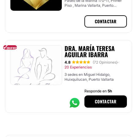
Paseo de la Marina 170-11, Primer
Piso , Marina Vallarta, Puerto
Vallarta, Jalisco
CONTACTAR
DRA. MARÍA TERESA
AGUILAR IBARRA
4.8
(72 Opiniones)
·
20 Experiencias
3 sedes en Miguel Hidalgo,
Huixquilucan, Puerto Vallarta
Responde en
5h
CONTACTAR