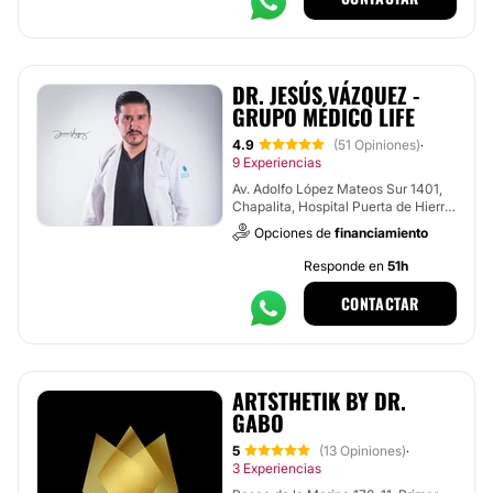
DR. JESÚS VÁZQUEZ -
GRUPO MÉDICO LIFE
4.9
(51 Opiniones)
·
9 Experiencias
Av. Adolfo López Mateos Sur 1401,
Chapalita, Hospital Puerta de Hierro
, Tlajomulco de Zúñiga
Opciones de
financiamiento
Responde en
51h
CONTACTAR
ARTSTHETIK BY DR.
GABO
5
(13 Opiniones)
·
3 Experiencias