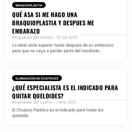
BRAQUIOPLASTIA
QUÉ ASA SI ME HAGO UNA
Toxina botulínica
BRAQUIOPLASTIA Y DESPUES ME
Eliminación de cicatrices
EMBARAZO
Aumento de labios
Respuesta del centro · 10 jun 2021
Ácido hialurónico
Lo ideal seria esperar hasta despues de su embarazo
Rejuvenecimiento facial
para que no vaya a perder parte del resultado.
DERMATOLOGÍA
ELIMINACIÓN DE CICATRICES
Eliminación de lunares
¿QUÉ ESPECIALISTA ES EL INDICADO PARA
QUITAR QUELOIDES?
Respuesta del centro · 1 ene 2021
El Cirujano Plastico es el indicado para tratar los
queloide.