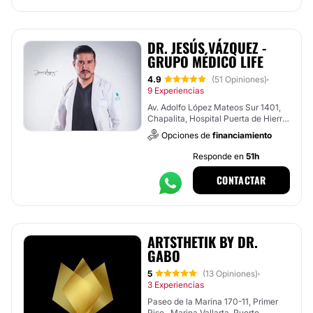
DR. JESÚS VÁZQUEZ -
GRUPO MÉDICO LIFE
4.9
(51 Opiniones)
·
9 Experiencias
Av. Adolfo López Mateos Sur 1401,
Chapalita, Hospital Puerta de Hierro
, Tlajomulco de Zúñiga
Opciones de
financiamiento
Responde en
51h
CONTACTAR
ARTSTHETIK BY DR.
GABO
5
(13 Opiniones)
·
3 Experiencias
Paseo de la Marina 170-11, Primer
Piso , Marina Vallarta, Puerto