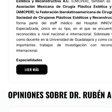
Estética y Reconstructiva A.C.
(CMCPER), también e
Asociación Mexicana de Cirugía Plástica Estética y
(AMCPER); la Federación Iberolatinoamericana de Cirugía
Sociedad de Cirujanos Plásticos Estéticos y Reconstruc
forma parte del staff médico del Hospital INNOVA
Especializada, único en su tipo, en el que se encuentr
reconocidos a nivel nacional e internacional. Sobresale
como docente en la Universidad de Guadalajara y como co
importantes trabajos de investigación con recono
internacional.
Especialidades
LEER MÁS
Los servicios que ofrece el
Dr. Rubén Agredano Jiménez
atención personalizada con gran sentido ético y sensibi
más solicitados, se encuentran:
Cirugía facial: levantamiento de cejas, párpados, rino
OPINIONES SOBRE DR. RUBÉN A
implantes en pómulos, iInfiltración de grasa en pómulos, 
bichat, cirugía estética de orejas, aumento de labios c
acortamiento de labio superior, disminución del tamaño d
implante de mentón, osteotomía del mentón, lifting facial