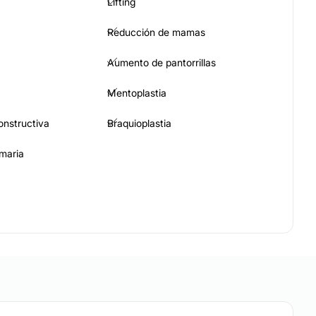
Lifting
Reducción de mamas
Aumento de pantorrillas
Mentoplastia
constructiva
Braquioplastia
maria
Rinomodelación
trices
Aumento de labios
Plasma Rico en Plaquetas