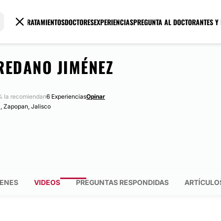
TRATAMIENTOS
DOCTORES
EXPERIENCIAS
PREGUNTA AL DOCTOR
ANTES Y
REDANO JIMÉNEZ
 la recomiendan
6 Experiencias
Opinar
a, Zapopan, Jalisco
ENES
VIDEOS
PREGUNTAS RESPONDIDAS
ARTÍCULO