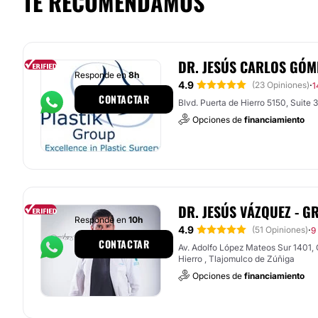
TE RECOMENDAMOS
DR. JESÚS CARLOS GÓ
Responde en
8h
4.9
·
(23 Opiniones)
1
CONTACTAR
Blvd. Puerta de Hierro 5150, Suite 
Opciones de
financiamiento
DR. JESÚS VÁZQUEZ - G
Responde en
10h
4.9
·
(51 Opiniones)
9
CONTACTAR
Av. Adolfo López Mateos Sur 1401, 
Hierro , Tlajomulco de Zúñiga
Opciones de
financiamiento