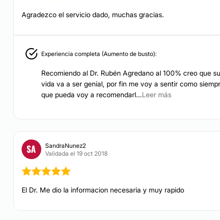
Tratamientos facial
Agradezco el servicio dado, muchas gracias.
manteniendo la armonía
ABDOMINOPLASTIA
Experiencia completa (Aumento de busto):
Cuando existe un exces
conforma por
personal
ejercicio físico no son 
Recomiendo al Dr. Rubén Agredano al 100% creo que su 
ertificaciones de los
la principal causa de 
vida va a ser genial, por fin me voy a sentir como siem
 profesionistas
. Dentro
los embarazos. Con gu
que pueda voy a recomendarl...
Leer más
abdomen plano y marca
irugía Plástica Estética
esiólogos, Enfermeras
CONTACTAR
SandraNunez2
SA
Validada el 19 oct 2018
LIPOSUCCIÓN
vicios a disposición en
Mediante este procedi
donde su presencia no 
El Dr. Me dio la informacion necesaria y muy rapido
brazos, entrepierna, etc
solamente su extracción
infiltración de grasa 