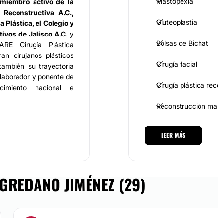
Mastopexia
s
miembro activo de la
 Reconstructiva A.C.,
Gluteoplastia
 Plástica, el Colegio y
tivos de Jalisco A.C.
y
Bolsas de Bichat
RE Cirugía Plástica
an cirujanos plásticos
Cirugía facial
 también su trayectoria
laborador y ponente de
Cirugía plástica re
cimiento nacional e
Reconstrucción ma
, se caracterizan por su
LEER MÁS
MEDICINA ESTÉTICA
lidad humana. Entre los
Toxina botulínica
plastia, colocación de
GREDANO JIMÉNEZ (29)
extracción de bolsas de
Eliminación de cica
on infiltración grasa,
el labio, colocación de
Ácido hialurónico
, lipoinyección facial,