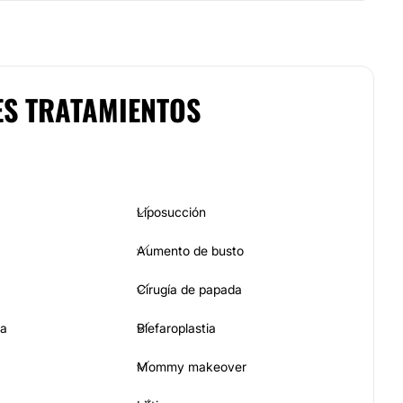
ES TRATAMIENTOS
Liposucción
Aumento de busto
Cirugía de papada
ia
Blefaroplastia
Mommy makeover