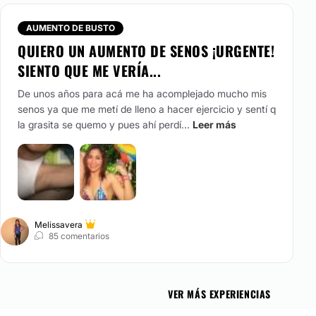
través de los cambios que producimos en sus componentes
ago y hueso. Se busca siempre la armonía del contorno nasal
a de tu cara para una mejoría integral. Podrás tomarte las
AUMENTO DE BUSTO
reocuparte las posiciones de tu rostro.
QUIERO UN AUMENTO DE SENOS ¡URGENTE!
SIENTO QUE ME VERÍA...
De unos años para acá me ha acomplejado mucho mis
senos ya que me metí de lleno a hacer ejercicio y sentí q
la grasita se quemo y pues ahí perdí...
Leer más
 contorno de tu busto mediante aumento de volumen,
ión. Se puede realizar con la colocación de implantes
s así como tu propia grasa obtenida mediante liposucción.
ra contigo misma y presume el escote que tú quieras.
Melissavera
85 comentarios
VER MÁS EXPERIENCIAS
miento retiramos el exceso de grasa acumulada en zonas