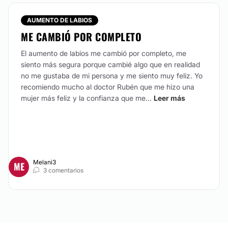
Moldeamos tu nariz a 
tales como piel, cartíl
con el resto de la form
AUMENTO DE LABIOS
fotos que quieras sin p
ME CAMBIÓ POR COMPLETO
CONTACTAR
El aumento de labios me cambió por completo, me
siento más segura porque cambié algo que en realidad
no me gustaba de mi persona y me siento muy feliz. Yo
recomiendo mucho al doctor Rubén que me hizo una
AUMENTO DE BUSTO
mujer más feliz y la confianza que me...
Leer más
Consiste en mejorar el
simetrización y proyecc
redondos y/o anatómico
Siéntete cómoda y segu
Melani3
CONTACTAR
ME
3 comentarios
LIPOESCULTURA
Mediante este procedi