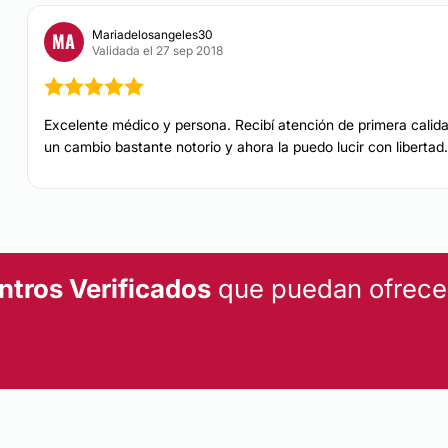
cara, etc). Ponte en m
envidiable.
Mariadelosangeles30
MA
Validada el 27 sep 2018
CONTACTAR
Excelente médico y persona. Recibí atención de primera calida
TOXINA BOTULÍNICA
un cambio bastante notorio y ahora la puedo lucir con liberta
La aplicación de toxina
las líneas de expresión
dosis adecuadas las de
rostro quieto y en mov
duración promedio del 
ntros Verificados
que puedan ofrecert
para lograr grandes cam
CONTACTAR
RINOPLASTIA