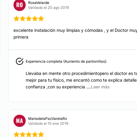
RosaVelarde
RO
Rejuvenecimiento f
Validada el 20 ago 2019
levantamiento mamario,
Hiperhidrosis
erosa, corrección de
excelente instalación muy limpias y cómodas , y el Doctor mu
ldeado de pectoral con
primera
posucción, lipoescultura,
DERMATOLOGÍA
ado de glúteo y cadera
cación de implantes de
Eliminación de luna
corrección de flacidez en
Experiencia completa (Aumento de pantorrillas):
irugía estética genital,
Llevaba en mente otro procedimientopero el doctor es t
CIRUGÍA ÍNTIMA
mejor para tu físico, me encantó como te explica detall
na botulínica con fines
confianza ,con su experiencia ....
Leer más
xila y manos, aplicación
Labioplastia
RP, p
eelings
químicos,
Rejuvenecimiento V
, corrección de ptosis
MariadelaPazVarelaRo
MA
aria, cirugía de mano,
Validada el 10 ene 2019
TRATAMIENTOS DE BELL
ión de modelantes /