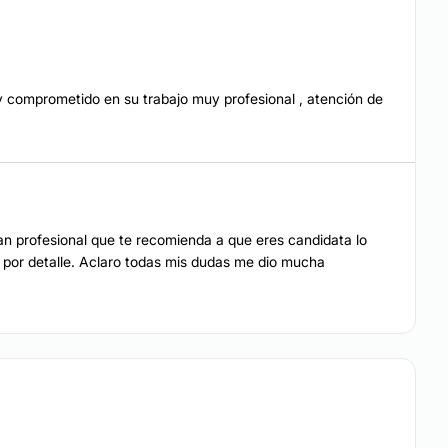
acial
Blefaroplastia sin cirugía
y comprometido en su trabajo muy profesional , atención de
res
Carcinoma Basocelular
an profesional que te recomienda a que eres candidata lo
e por detalle. Aclaro todas mis dudas me dio mucha
Vaginoplastia
aginal
EZA