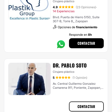
Cirujano plástico
4.9
(23 Opiniones)
·
14 Experiencias
Blvd. Puerta de Hierro 5150, Suite
307-B, Torre B,, Zapopan
Opciones de
financiamiento
Responde en
8h
CONTACTAR
DR. PABLO SOTO
Cirujano plástico
5
(1 Opinión)
Av. Central Guillermo Gonzalez
Camarena 911, Poniente, Zapopan,
Jal., Zapopan
CONTACTAR