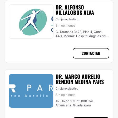
DR. ALFONSO
VILLALOBOS ALVA
Cirujano plástico
Sin opiniones
C. Tarascos 3473, Piso 4, Cons.
440, Monraz. Hospital Ángeles del
Carmen , Guadalajara
CONTACTAR
DR. MARCO AURELIO
RENDÓN MEDINA PARS
Cirujano plástico
Sin opiniones
Av. Union 163 int. 808 Col.
Americana, Guadalajara