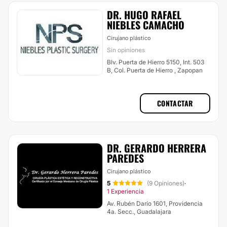
DR. HUGO RAFAEL
NIEBLES CAMACHO
Cirujano plástico
Sin opiniones
Blv. Puerta de Hierro 5150, Int. 503
B, Col. Puerta de Hierro , Zapopan
CONTACTAR
DR. GERARDO HERRERA
PAREDES
Cirujano plástico
5
(9 Opiniones)
·
1 Experiencia
Av. Rubén Darío 1601, Providencia
4a. Secc., Guadalajara