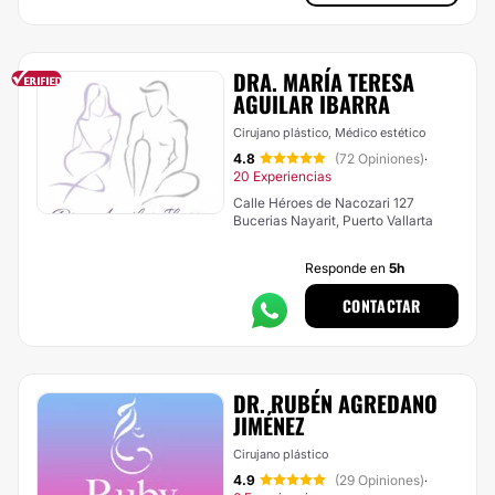
DRA. MARÍA TERESA
AGUILAR IBARRA
Cirujano plástico, Médico estético
4.8
(72 Opiniones)
·
20 Experiencias
Calle Héroes de Nacozari 127
Bucerias Nayarit, Puerto Vallarta
Responde en
5h
CONTACTAR
DR. RUBÉN AGREDANO
JIMÉNEZ
Cirujano plástico
4.9
(29 Opiniones)
·