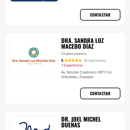
CONTACTAR
DRA. SANDRA LUZ
MACEDO DÍAZ
Cirujano plástico
5
(9 Opiniones)
·
1 Experiencia
Av. Nicolás Copérnico 3971 Col.
Arboledas, Zapopan
CONTACTAR
DR. JOEL MICHEL
DUEÑAS