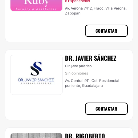
6 Experiencias
Av. Verona 7412, Fracc. VIlla Verona,
Zapopan
CONTACTAR
DR. JAVIER SÁNCHEZ
Cirujano plástico
Sin opiniones
Av. Central 911, Col. Residencial
poniente, Guadalajara
CONTACTAR
DR. RIGOBERTO