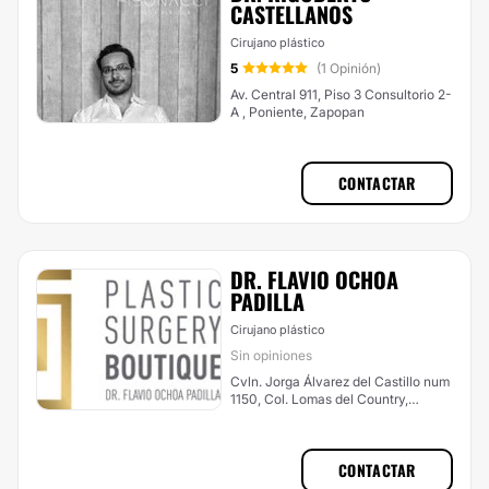
CASTELLANOS
Cirujano plástico
5
(1 Opinión)
Av. Central 911, Piso 3 Consultorio 2-
A , Poniente, Zapopan
CONTACTAR
DR. FLAVIO OCHOA
PADILLA
Cirujano plástico
Sin opiniones
Cvln. Jorga Álvarez del Castillo num
1150, Col. Lomas del Country,
Guadalajara
CONTACTAR