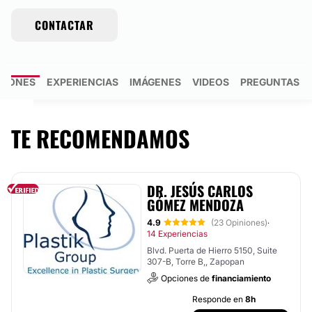
CONTACTAR
NIONES
EXPERIENCIAS
IMÁGENES
VIDEOS
PREGUNTAS R
TE RECOMENDAMOS
DR. JESÚS CARLOS
GÓMEZ MENDOZA
4.9
(23 Opiniones)
·
14 Experiencias
Blvd. Puerta de Hierro 5150, Suite
307-B, Torre B,, Zapopan
Opciones de
financiamiento
Responde en
8h