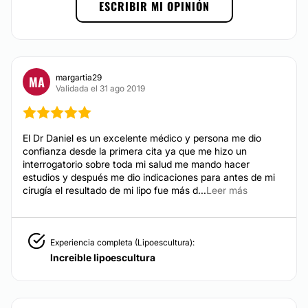
ESCRIBIR MI OPINIÓN
MEDICINA ESTÉTICA
Consejo Mexicano de Cirugía Plástica, Estética y
Reconstructiva (CMCPER)
Toxina botulínica
Asociación Mexicana de Cirugía Plástica, Estética
Rinomodelación
y Reconstructiva (AMCPER)
margartia29
MA
Aumento de labios
Validada el 31 ago 2019
American Society of Plastic Surgeons (ASPS)
Ácido hialurónico
International Society of Aesthetic Plastic Surgery
Rejuvenecimiento facial
(ISAPS)
El Dr Daniel es un excelente médico y persona me dio
Blefaroplastia sin cirugía
confianza desde la primera cita ya que me hizo un
Experiencia:
Eliminar grasa localizada
interrogatorio sobre toda mi salud me mando hacer
estudios y después me dio indicaciones para antes de mi
Hialuronidasa
23 años
cirugía el resultado de mi lipo fue más d...
Leer más
Hiperhidrosis
Atención en:
English
CIRUGÍA ÍNTIMA
Experiencia completa (Lipoescultura):
Español
Increible lipoescultura
Financiación o facilidades de pago:
Labioplastia
Sí
Vaginoplastia