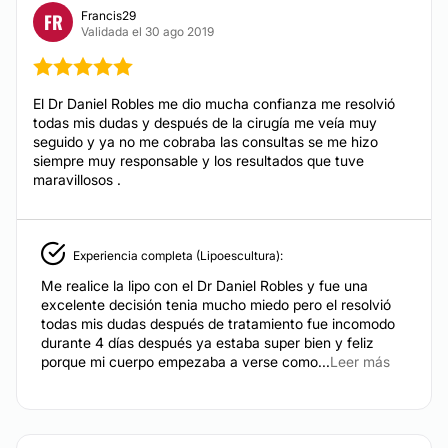
Rejuvenecimiento Vaginal
Francis29
FR
Métodos de pago aceptados:
Validada el 30 ago 2019
Tarjeta de Crédito/Débito
TRATAMIENTOS DE BELLEZA
Transferencia Bancaria
El Dr Daniel Robles me dio mucha confianza me resolvió
todas mis dudas y después de la cirugía me veía muy
Efectivo
Tratamientos faciales
seguido y ya no me cobraba las consultas se me hizo
siempre muy responsable y los resultados que tuve
Microdermoabrasión
maravillosos .
Radiofrecuencia
Tratamientos anticelulíticos
Experiencia completa (Lipoescultura):
DERMATOLOGÍA
Me realice la lipo con el Dr Daniel Robles y fue una
excelente decisión tenia mucho miedo pero el resolvió
todas mis dudas después de tratamiento fue incomodo
durante 4 días después ya estaba super bien y feliz
Carcinoma Basocelular
porque mi cuerpo empezaba a verse como...
Leer más