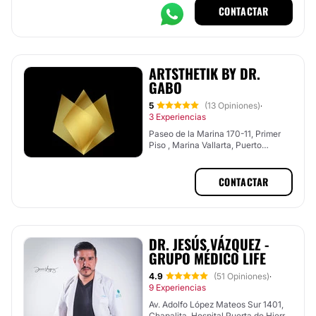
CONTACTAR
ARTSTHETIK BY DR.
GABO
5
(13 Opiniones)
·
3 Experiencias
Paseo de la Marina 170-11, Primer
Piso , Marina Vallarta, Puerto
Vallarta, Jalisco
CONTACTAR
DR. JESÚS VÁZQUEZ -
GRUPO MÉDICO LIFE
4.9
(51 Opiniones)
·
9 Experiencias
Av. Adolfo López Mateos Sur 1401,
Chapalita, Hospital Puerta de Hierro