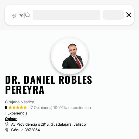
|
DR. DANIEL ROBLES
PEREYRA
Cirujano plástico
5
(7 Opiniones)
·
100% la recomiendan
1 Experiencia
Opinar
Av Providencia #2915, Guadalajara, Jalisco
Cédula 3872854