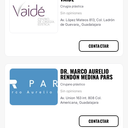
Cirugía plástica
Sin opiniones
Av. López Mateos 813, Col. Ladrón
de Guevara,, Guadalajara
CONTACTAR
DR. MARCO AURELIO
RENDÓN MEDINA PARS
Cirujano plástico
Sin opiniones
Av. Union 163 int. 808 Col.
Americana, Guadalajara
CONTACTAR