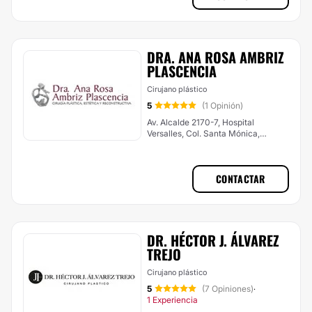
DRA. ANA ROSA AMBRIZ
PLASCENCIA
Cirujano plástico
5
(1 Opinión)
Av. Alcalde 2170-7, Hospital
Versalles, Col. Santa Mónica,
Guadalajara
CONTACTAR
DR. HÉCTOR J. ÁLVAREZ
TREJO
Cirujano plástico
5
(7 Opiniones)
·
1 Experiencia