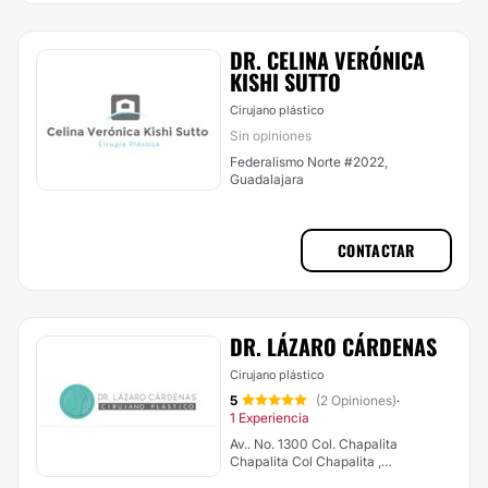
DR. CELINA VERÓNICA
KISHI SUTTO
Cirujano plástico
Sin opiniones
Federalismo Norte #2022,
Guadalajara
CONTACTAR
DR. LÁZARO CÁRDENAS
Cirujano plástico
5
(2 Opiniones)
·
1 Experiencia
Av.. No. 1300 Col. Chapalita
Chapalita Col Chapalita ,
Guadalajara