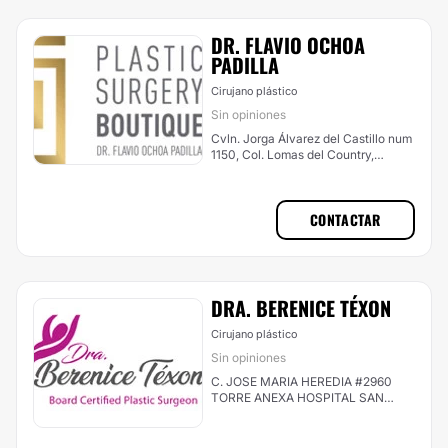
DR. FLAVIO OCHOA
PADILLA
Cirujano plástico
Sin opiniones
Cvln. Jorga Álvarez del Castillo num
1150, Col. Lomas del Country,
Guadalajara
CONTACTAR
DRA. BERENICE TÉXON
Cirujano plástico
Sin opiniones
C. JOSE MARIA HEREDIA #2960
TORRE ANEXA HOSPITAL SAN
JAVIER PISO 6 CONSULTORIO 634
COLONIA PRADOS PROVIDENCIA,
Guadalajara