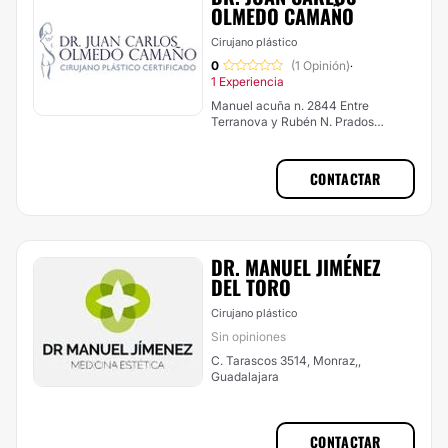
OLMEDO CAMAÑO
Cirujano plástico
0
(1 Opinión)
·
1 Experiencia
Manuel acuña n. 2844 Entre
Terranova y Rubén N. Prados
providencia Guadalajara,
Guadalajara
CONTACTAR
DR. MANUEL JIMÉNEZ
DEL TORO
Cirujano plástico
Sin opiniones
C. Tarascos 3514, Monraz,,
Guadalajara
CONTACTAR