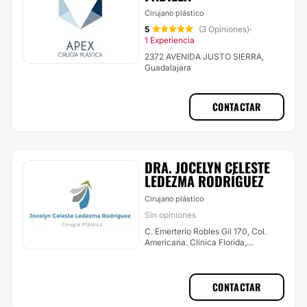
Cirujano plástico
5
(3 Opiniones)
·
1 Experiencia
2372 AVENIDA JUSTO SIERRA,
Guadalajara
CONTACTAR
DRA. JOCELYN CELESTE
LEDEZMA RODRÍGUEZ
Cirujano plástico
Sin opiniones
C. Emerterio Robles Gil 170, Col.
Americana. Clínica Florida,
Guadalajara
CONTACTAR