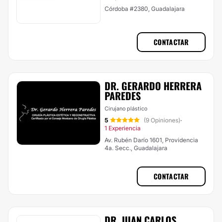
Córdoba #2380, Guadalajara
CONTACTAR
DR. GERARDO HERRERA
PAREDES
Cirujano plástico
5
(9 Opiniones)
·
1 Experiencia
Av. Rubén Darío 1601, Providencia
4a. Secc., Guadalajara
CONTACTAR
DR. JUAN CARLOS