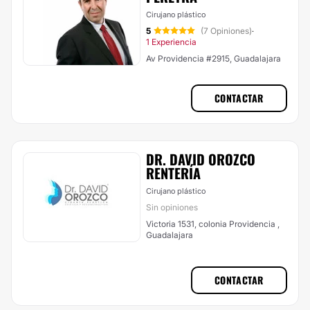
Cirujano plástico
5
(7 Opiniones)
·
1 Experiencia
Av Providencia #2915, Guadalajara
CONTACTAR
DR. DAVID OROZCO
RENTERÍA
Cirujano plástico
Sin opiniones
Victoria 1531, colonia Providencia ,
Guadalajara
CONTACTAR