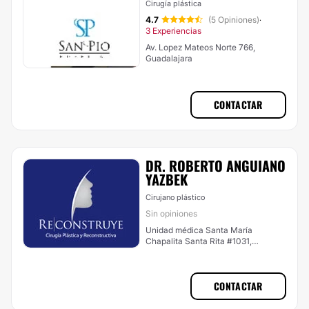
Cirugía plástica
4.7
(5 Opiniones)
·
3 Experiencias
Av. Lopez Mateos Norte 766,
Guadalajara
CONTACTAR
DR. ROBERTO ANGUIANO
YAZBEK
Cirujano plástico
Sin opiniones
Unidad médica Santa María
Chapalita Santa Rita #1031,
Consultorio 212 Esquina José María
Robles Colonia Jardín de San
Ignacio , Guadalajara
CONTACTAR