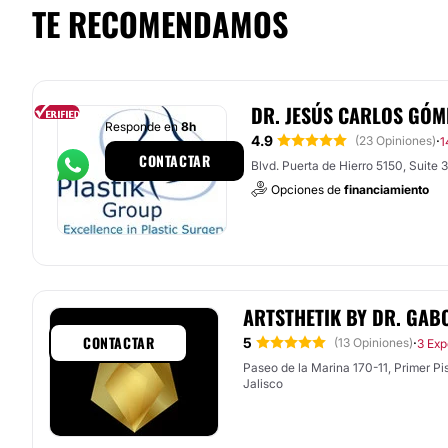
TE RECOMENDAMOS
DR. JESÚS CARLOS GÓ
Responde en
8h
4.9
·
(23 Opiniones)
1
CONTACTAR
Blvd. Puerta de Hierro 5150, Suite 
Opciones de
financiamiento
ARTSTHETIK BY DR. GAB
CONTACTAR
5
·
(13 Opiniones)
3 Exp
Paseo de la Marina 170-11, Primer Piso
Jalisco