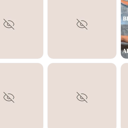
CONTACTAR
PS)
HIPERHIDROSIS
La hiperhidrosis es una
puede tratar colocando 
una duración de apro
URA
LIPOESCULTURA
B
CONTACTAR