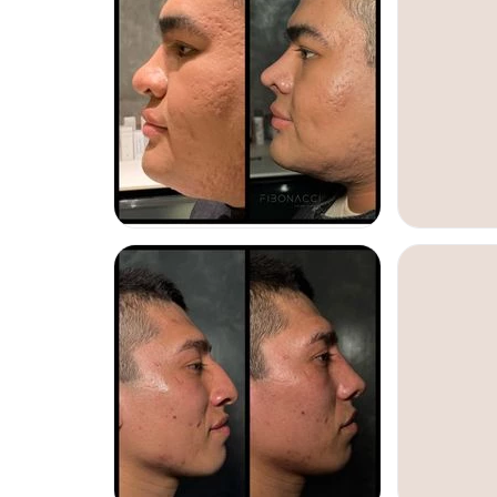
Permiso de publicidad y funcionamiento COFEPRIS
American Society of Plastic Surgeons (ASPS)
International Society of Aesthetic Plastic Surgery (ISA
Atención en:
English
Español
RINOPLASTIA
LIPOESCULT
Financiación o facilidades de pago:
Sí
Métodos de pago aceptados:
Tarjeta de Crédito/Débito
Transferencia Bancaria
Efectivo
Otros