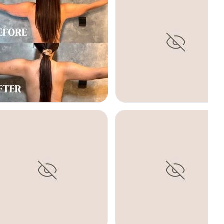
 sudoración excesiva de ciertas zonas del cuerpo. Esta se
Toxina botulínica en dichas zonas. Este tratamiento tiene
ximadamente 6 meses.
RAQUIOPLASTIA
MASTOPEXIA