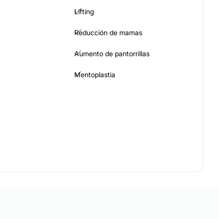
Lifting
Reducción de mamas
Aumento de pantorrillas
Mentoplastia
Eliminación de cicatrices
Ácido hialurónico
acial
Blefaroplastia sin cirugía
Hiperhidrosis