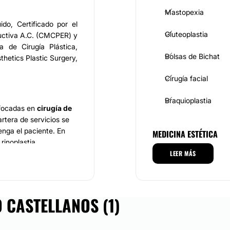
Mastopexia
ido, Certificado por el
Gluteoplastia
ructiva A.C. (CMCPER) y
 de Cirugía Plástica,
Bolsas de Bichat
thetics Plastic Surgery,
Cirugía facial
Braquioplastia
focadas en
cirugía de
artera de servicios se
enga el paciente. En
MEDICINA ESTÉTICA
 rinoplastia,
xperto en aplicación de
LEER MÁS
Toxina botulínica
 de labios, eliminación
Aumento de labios
astia, aumento y
 CASTELLANOS (1)
ting de brazos y muslos,
Rejuvenecimiento f
 de senos.
Hialuronidasa