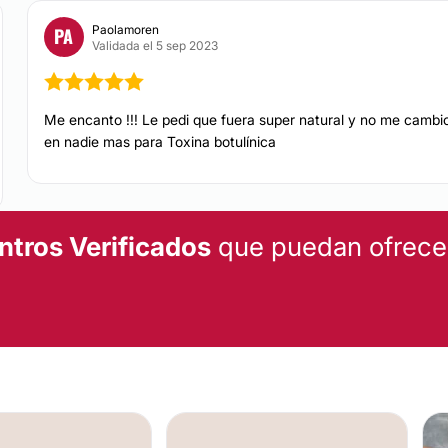
Paolamoren
PA
Validada el 5 sep 2023
 sólido con
CIRUGÍA ÍNTIMA
o integral
en beneficio
lente
atención
la infraestructura para
Me encanto !!! Le pedi que fuera super natural y no me cambi
Labioplastia
en nadie mas para Toxina botulínica
TRATAMIENTOS DE BELL
us pacientes en una
ntros Verificados
que puedan ofrecert
Radiofrecuencia
AUMENTO DE BUSTO
Es un procedimiento do
gracias a la colocación
detrás del músculo pec
onstructiva (CMCPER)
aproximada de 1 hora, e
bloqueo en la espalda 
Reconstructiva (AMCPER)
tendrás que usar brass