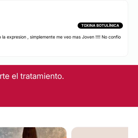
TOXINA BOTULÍNICA
o la expresion , simplemente me veo mas Joven !!!! No confio
EZA
e el tratamiento.
nde aumentas el tamaño y mejoras la apariencia del busto
 de implantes de mama de silicón, ya sea por delante o
toral. Es un procedimiento ambulatorio con una duración
n el cual se puede realizar con anestesia general o con
(raquea). El tiempo de recuperación es de 1 a 3 semanas y
ier post-operatorio aproximadamente 3 - 4 semanas.