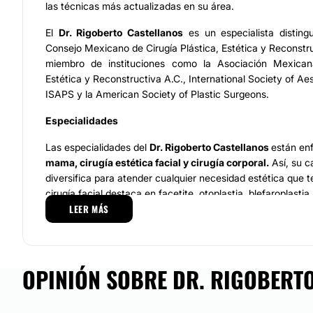
las técnicas más actualizadas en su área.
El
Dr. Rigoberto Castellanos
es un especialista distingu
Consejo Mexicano de Cirugía Plástica, Estética y Reconst
miembro de instituciones como la Asociación Mexicana
Estética y Reconstructiva A.C., International Society of Aes
ISAPS y la American Society of Plastic Surgeons.
Especialidades
Las especialidades del
Dr. Rigoberto Castellanos
están en
mama, cirugía estética facial y cirugía corporal.
Así, su c
diversifica para atender cualquier necesidad estética que t
cirugía facial destaca en facetite, otoplastia, blefaroplastia,
LEER MÁS
rejuvenecimiento facial, trasplante de grasa. Además, es e
toxina botulínica y rellenos faciales, hiperhidrosis, aumento
de lunares como procedimientos de mínima invasión.
En cuanto a cirugías corporales, es experto en abdominopl
OPINIÓN SOBRE DR. RIGOBERTO
levantamiento de glúteos, lifting corporal, ginecomastia, lif
liposucción, así como aumento, reducción y levantamiento