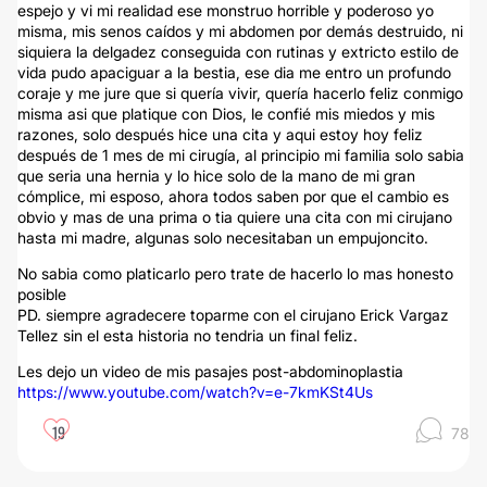
espejo y vi mi realidad ese monstruo horrible y poderoso yo
misma, mis senos caídos y mi abdomen por demás destruido, ni
siquiera la delgadez conseguida con rutinas y extricto estilo de
vida pudo apaciguar a la bestia, ese dia me entro un profundo
coraje y me jure que si quería vivir, quería hacerlo feliz conmigo
misma asi que platique con Dios, le confié mis miedos y mis
razones, solo después hice una cita y aqui estoy hoy feliz
después de 1 mes de mi cirugía, al principio mi familia solo sabia
que seria una hernia y lo hice solo de la mano de mi gran
cómplice, mi esposo, ahora todos saben por que el cambio es
obvio y mas de una prima o tia quiere una cita con mi cirujano
hasta mi madre, algunas solo necesitaban un empujoncito.
No sabia como platicarlo pero trate de hacerlo lo mas honesto
posible
PD. siempre agradecere toparme con el cirujano Erick Vargaz
Tellez sin el esta historia no tendria un final feliz.
Les dejo un video de mis pasajes post-abdominoplastia
https://www.youtube.com/watch?v=e-7kmKSt4Us
19
78