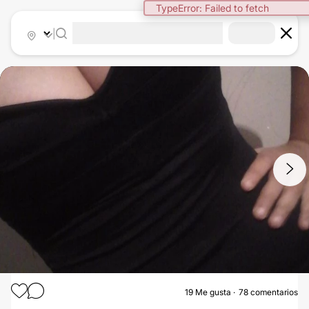
|
1
/
7
19
Me gusta
78 comentarios
MOMMY MAKEOVER