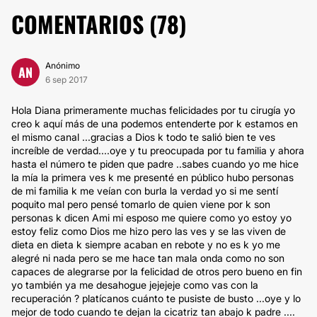
COMENTARIOS (
78
)
Anónimo
AN
6 sep 2017
Hola Diana primeramente muchas felicidades por tu cirugía yo
creo k aquí más de una podemos entenderte por k estamos en
el mismo canal ...gracias a Dios k todo te salió bien te ves
increíble de verdad....oye y tu preocupada por tu familia y ahora
hasta el número te piden que padre ..sabes cuando yo me hice
la mía la primera ves k me presenté en público hubo personas
de mi familia k me veían con burla la verdad yo si me sentí
poquito mal pero pensé tomarlo de quien viene por k son
personas k dicen Ami mi esposo me quiere como yo estoy yo
estoy feliz como Dios me hizo pero las ves y se las viven de
dieta en dieta k siempre acaban en rebote y no es k yo me
alegré ni nada pero se me hace tan mala onda como no son
capaces de alegrarse por la felicidad de otros pero bueno en fin
yo también ya me desahogue jejejeje como vas con la
recuperación ? platícanos cuánto te pusiste de busto ...oye y lo
mejor de todo cuando te dejan la cicatriz tan abajo k padre ....