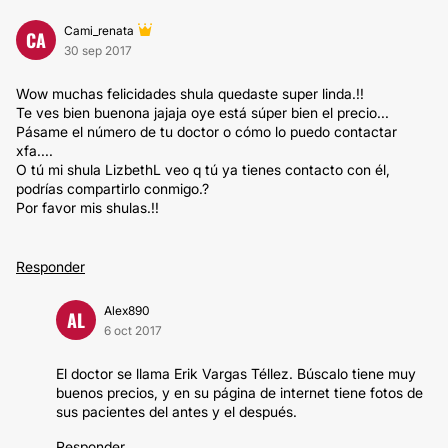
Cami_renata
CA
30 sep 2017
Wow muchas felicidades shula quedaste super linda.!!
Te ves bien buenona jajaja oye está súper bien el precio...
Pásame el número de tu doctor o cómo lo puedo contactar
xfa....
O tú mi shula LizbethL veo q tú ya tienes contacto con él,
podrías compartirlo conmigo.?
Por favor mis shulas.!!
Responder
Alex890
AL
6 oct 2017
El doctor se llama Erik Vargas Téllez. Búscalo tiene muy
buenos precios, y en su página de internet tiene fotos de
sus pacientes del antes y el después.
Responder