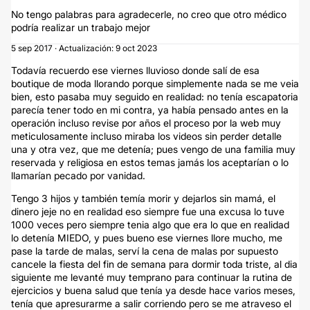
No tengo palabras para agradecerle, no creo que otro médico
podría realizar un trabajo mejor
5 sep 2017 · Actualización: 9 oct 2023
Todavía recuerdo ese viernes lluvioso donde salí de esa
boutique de moda llorando porque simplemente nada se me veia
bien, esto pasaba muy seguido en realidad: no tenía escapatoria
parecía tener todo en mi contra, ya había pensado antes en la
operación incluso revise por años el proceso por la web muy
meticulosamente incluso miraba los videos sin perder detalle
una y otra vez, que me detenía; pues vengo de una familia muy
reservada y religiosa en estos temas jamás los aceptarían o lo
llamarían pecado por vanidad.
Tengo 3 hijos y también temía morir y dejarlos sin mamá, el
dinero jeje no en realidad eso siempre fue una excusa lo tuve
1000 veces pero siempre tenia algo que era lo que en realidad
lo detenía MIEDO, y pues bueno ese viernes llore mucho, me
pase la tarde de malas, serví la cena de malas por supuesto
cancele la fiesta del fin de semana para dormir toda triste, al dia
siguiente me levanté muy temprano para continuar la rutina de
ejercicios y buena salud que tenía ya desde hace varios meses,
tenía que apresurarme a salir corriendo pero se me atraveso el