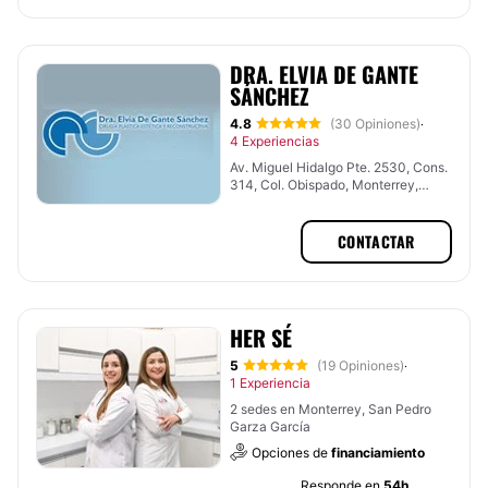
DRA. ELVIA DE GANTE
SÁNCHEZ
4.8
(30 Opiniones)
·
4 Experiencias
Av. Miguel Hidalgo Pte. 2530, Cons.
314, Col. Obispado, Monterrey,
Nuevo León
CONTACTAR
HER SÉ
5
(19 Opiniones)
·
1 Experiencia
2 sedes en Monterrey, San Pedro
Garza García
Opciones de
financiamiento
Responde en
54h