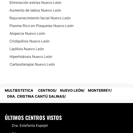
Eliminación estrías Nuevo León
Eliminación de verrugas
Aumento de labios Nuevo León
Eliminación de lunares
Rejuvenecimiento facial Nuevo León
Manchas en la Piel
Plasma Rico en Plaquetas Nuevo León
Tratamiento antiacné
Alopecia Nuevo León
Carcinoma Basocelular
Criolipólisis Nuevo León
Lipólisis Nuevo León
CIRUGÍA PLÁSTICA
Hiperhidrosis Nuevo León
Carboxiterapia Nuevo León
Lipoescultura
Cirugía de papada
MULTIESTETICA
CENTROS
NUEVO LEÓN
MONTERREY
DRA. CRISTINA CANTÚ SALINAS
ÚLTIMOS CENTROS VISTOS
Dra. Estefanía Espejel