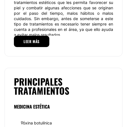
tratamientos estéticos que les permita favorecer su
piel y combatir algunas afecciones que se originan
por el paso del tiempo, malos hábitos o malos
cuidados. Sin embargo, antes de someterse a este
tipo de tratamientos es necesario tener siempre en
cuenta a profesionales en el área, ya que ello ayuda
a evitar malos resultados.
LEER MÁS
Servicios de la consulta
La
Dra. Cristina Cantú Salinas
en su consulta en el
centro de
Dermatología Estética Y Quirúrgica
ofrece una amplia gama de tratamientos y servicios
orientamos a todo tipo de pacientes,
especializándose en acné de difícil manejo, melasma,
PRINCIPALES
dermatitis atópica, vitíligo, psoriasis, verrugas,
TRATAMIENTOS
manchas en la piel, detección y manejo de cáncer de
piel, problemas de uñas, caída de cabello, hongos,
dermatitis seborreica (caspa), enfermedades de
trasmisión sexual, peelings, microdermoabrasión,
MEDICINA ESTÉTICA
faciales, aplicación de toxina , botulínica, aplicación
de rellenos, mesoterapia, lipoescultura.
Toxina botulínica
La
Dra. Cristina Cantú Salinas
ofrece un tratamiento