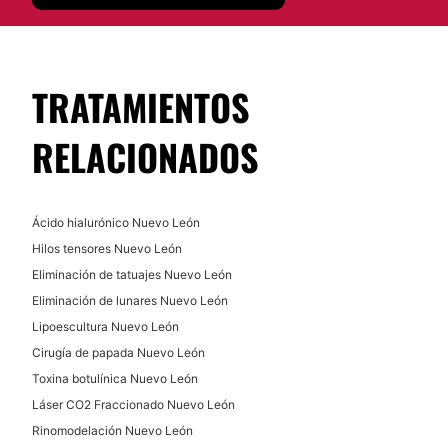
Eliminación de tatuajes
No
Tratamientos faciales
Peeling
Financiación o facilidades de pago:
TRATAMIENTOS
Depilación láser
No
Dieta
RELACIONADOS
Micropigmentación
Drenaje linfático
Mesoterapia
Ácido hialurónico Nuevo León
Microdermoabrasión
Hilos tensores Nuevo León
Radiofrecuencia
Eliminación de tatuajes Nuevo León
Tratamientos anticelulíticos
Eliminación de lunares Nuevo León
Microblading
Lipoescultura Nuevo León
Cavitación
Cirugía de papada Nuevo León
Toxina botulínica Nuevo León
DERMATOLOGÍA
Láser CO2 Fraccionado Nuevo León
Rinomodelación Nuevo León