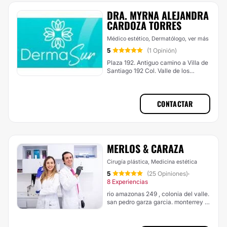
DRA. MYRNA ALEJANDRA
CARDOZA TORRES
Médico estético, Dermatólogo,
ver más
5
(1 Opinión)
Plaza 192. Antiguo camino a Villa de
Santiago 192 Col. Valle de los
Encinos, Monterrey
CONTACTAR
MERLOS & CARAZA
Cirugía plástica, Medicina estética
5
(25 Opiniones)
·
8 Experiencias
rio amazonas 249 , colonia del valle.
san pedro garza garcia. monterrey ,
nuevo leon, Monterrey