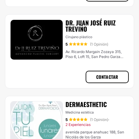
DR. JUAN JOSÉ RUIZ
TREVIÑO
Cirujano plástico
5
(1 Opinión)
Av. Ricardo Margain Zozaya 315,
Piso 6, Loft 15, San Pedro Garza
García
CONTACTAR
DERMAESTHETIC
Medicina estética
5
(1 Opinión)
·
2 Experiencias
avenida parque anahuac 188, San
Nicolás de los Garza