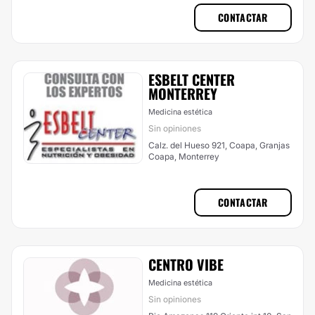
CONTACTAR
ESBELT CENTER
MONTERREY
Medicina estética
Sin opiniones
Calz. del Hueso 921, Coapa, Granjas
Coapa, Monterrey
CONTACTAR
CENTRO VIBE
Medicina estética
Sin opiniones