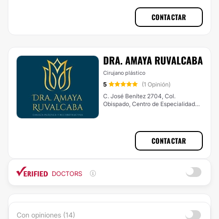
Monterrey
CONTACTAR
DRA. AMAYA RUVALCABA
Cirujano plástico
5
(1 Opinión)
C. José Benítez 2704, Col.
Obispado, Centro de Especialidades
Médicas, Monterrey
CONTACTAR
DOCTORS
Con opiniones (14)