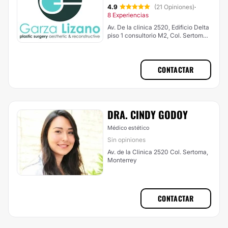
4.9
(21 Opiniones)
·
8 Experiencias
Av. De la clinica 2520, Edificio Delta
piso 1 consultorio M2, Col. Sertoma,
Monterrey
CONTACTAR
DRA. CINDY GODOY
Médico estético
Sin opiniones
Av. de la Clinica 2520 Col. Sertoma,
Monterrey
CONTACTAR