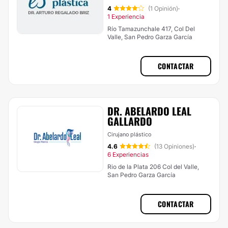
4
(1 Opinión)
·
1 Experiencia
Río Tamazunchale 417, Col Del
Valle, San Pedro Garza García
CONTACTAR
DR. ABELARDO LEAL
GALLARDO
Cirujano plástico
4.6
(13 Opiniones)
·
6 Experiencias
Rio de la Plata 206 Col del Valle,
San Pedro Garza García
CONTACTAR