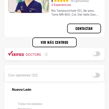
5
(9 Opiniones)
·
2 Experiencias
Río Tamazunchale 101, 3er piso,
Torre MR 900, Col. Del Valle San
Pedro Garza García, NL, San Pedro
Garza García
CONTACTAR
VER MÁS CENTROS
DOCTORS
Con opiniones (22)
Nuevo León
Todos los estados
Monterrey