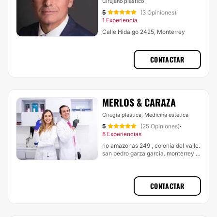
Cirujano plástico
5
(3 Opiniones)
·
1 Experiencia
Calle Hidalgo 2425, Monterrey
CONTACTAR
MERLOS & CARAZA
Cirugía plástica, Medicina estética
5
(25 Opiniones)
·
8 Experiencias
rio amazonas 249 , colonia del valle.
san pedro garza garcia. monterrey ,
nuevo leon, Monterrey
CONTACTAR