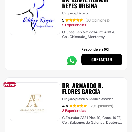
REYES URBINA
Cirujano plástico
5
(63 Opiniones)
·
9 Experiencias
C. José Benítez 2704 Int. 403 A,
Col. Obispado,, Monterrey
Responde en
66h
CONTACTAR
DR. ARMANDO R.
FLORES GARCÍA
Cirujano plástico, Médico estético
4.8
(29 Opiniones)
·
3 Experiencias
C.Ecuador 2331 Piso 10, Cons. 1027,
Col. Balcones de Galerías. Doctors
Hospital, Monterrey