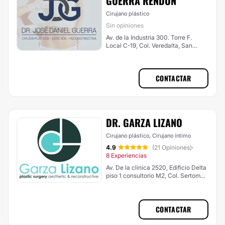
GUERRA RENDÓN
Cirujano plástico
Sin opiniones
Av. de la Industria 300. Torre F.
Local C-19, Col. Veredalta, San
Pedro Garza García
CONTACTAR
DR. GARZA LIZANO
Cirujano plástico, Cirujano íntimo
4.9
(21 Opiniones)
·
8 Experiencias
Av. De la clinica 2520, Edificio Delta
piso 1 consultorio M2, Col. Sertoma,
Monterrey
CONTACTAR