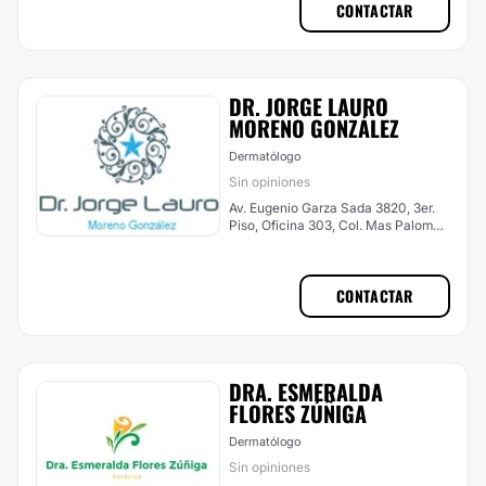
CONTACTAR
DR. JORGE LAURO
MORENO GONZÁLEZ
Dermatólogo
Sin opiniones
Av. Eugenio Garza Sada 3820, 3er.
Piso, Oficina 303, Col. Mas Palomas.
Plaza Micrópolis, Monterrey
CONTACTAR
DRA. ESMERALDA
FLORES ZÚÑIGA
Dermatólogo
Sin opiniones