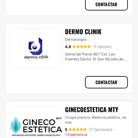
CONTACTAR
DERMO CLINIK
Dermatología
4.8
(1 Opinión)
Sierra del Parral 807 Col. Las
Puentes Sector 10 San Nicolás de
los Garza, Monterrey
CONTACTAR
GINECOESTETICA MTY
Cirugía plástica, Medicina estética,
ver
más
5
(7 Opiniones)
·
1 Experiencia