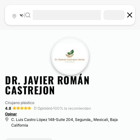
|
DR. JAVIER ROMÁN
CASTREJON
Cirujano plástico
4.8
(1 Opinión)
·
100% la recomiendan
Opinar
C. Luis Castro López 148-Suite 204, Segunda,, Mexicali, Baja
California