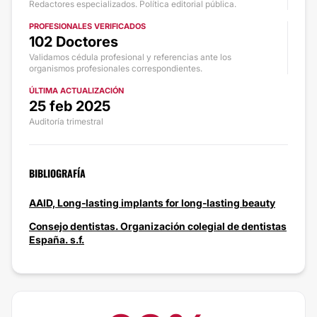
Redactores especializados. Política editorial pública.
PROFESIONALES VERIFICADOS
102 Doctores
Validamos cédula profesional y referencias ante los
organismos profesionales correspondientes.
ÚLTIMA ACTUALIZACIÓN
25 feb 2025
Auditoría trimestral
BIBLIOGRAFÍA
AAID, Long-lasting implants for long-lasting beauty
Consejo dentistas. Organización colegial de dentistas
España. s.f.