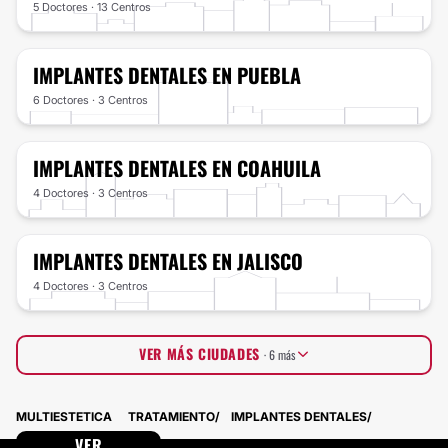
5 Doctores · 13 Centros
IMPLANTES DENTALES
EN PUEBLA
6 Doctores · 3 Centros
IMPLANTES DENTALES
EN COAHUILA
4 Doctores · 3 Centros
IMPLANTES DENTALES
EN JALISCO
4 Doctores · 3 Centros
VER MÁS CIUDADES
· 6 más
Querétaro
1 Doctores · 5 Centros
MULTIESTETICA
TRATAMIENTO
IMPLANTES DENTALES
Aguascalientes
2 Doctores · 3 Centros
Baja California
VER
1 Doctores · 4 Centros