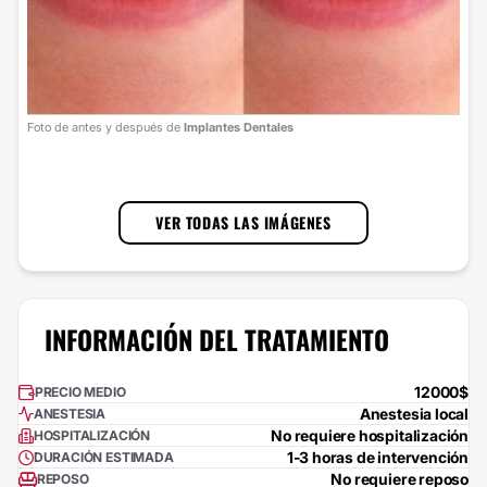
Foto
Foto de antes y después de
Implantes Dentales
cort
1
/
3
VER TODAS LAS IMÁGENES
INFORMACIÓN DEL TRATAMIENTO
12000$
PRECIO MEDIO
Anestesia local
ANESTESIA
No requiere hospitalización
HOSPITALIZACIÓN
1-3 horas de intervención
DURACIÓN ESTIMADA
No requiere reposo
REPOSO