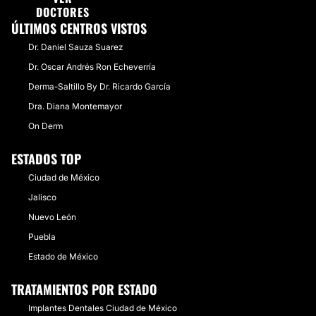
Nuevo León
DOCTORES
0 Doctores · 5 Centros
Quintana Roo
1 Doctores · 4 Centros
ÚLTIMOS CENTROS VISTOS
Estado de México
2 Doctores · 2 Centros
Dr. Daniel Sauza Suarez
Dr. Oscar Andrés Ron Echeverría
Derma-Saltillo By Dr. Ricardo García
Dra. Diana Montemayor
On Derm
ESTADOS TOP
Ciudad de México
Jalisco
Nuevo León
Puebla
Estado de México
TRATAMIENTOS POR ESTADO
Implantes Dentales Ciudad de México