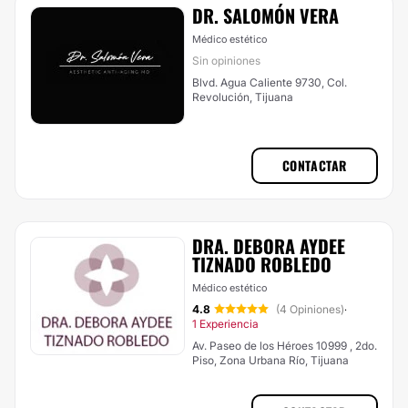
DR. SALOMÓN VERA
Médico estético
Sin opiniones
Blvd. Agua Caliente 9730, Col.
Revolución, Tijuana
CONTACTAR
DRA. DEBORA AYDEE
TIZNADO ROBLEDO
Médico estético
4.8
(4 Opiniones)
·
1 Experiencia
Av. Paseo de los Héroes 10999 , 2do.
Piso, Zona Urbana Río, Tijuana