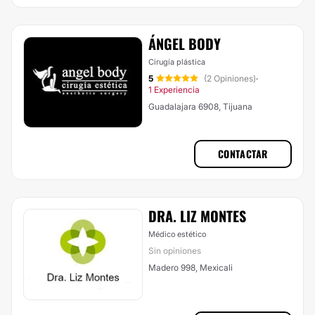
ÁNGEL BODY
Cirugía plástica
5
(2 Opiniones)
·
1 Experiencia
Guadalajara 6908, Tijuana
CONTACTAR
DRA. LIZ MONTES
Médico estético
Sin opiniones
Madero 998, Mexicali