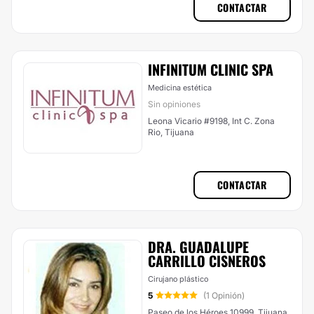
CONTACTAR
INFINITUM CLINIC SPA
Medicina estética
Sin opiniones
Leona Vicario #9198, Int C. Zona
Rio, Tijuana
CONTACTAR
DRA. GUADALUPE
CARRILLO CISNEROS
Cirujano plástico
5
(1 Opinión)
Paseo de los Héroes 10999, Tijuana