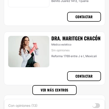
Benito Juarez 1413, Tijuana
CONTACTAR
DRA. MARITGEN CHACÓN
Médico estético
Sin opiniones
Reforma 1769 entre J e I, Mexicali
CONTACTAR
VER MÁS CENTROS
Con opiniones (13)