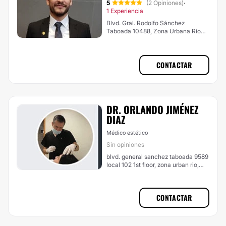
5
(2 Opiniones)
·
1 Experiencia
Blvd. Gral. Rodolfo Sánchez
Taboada 10488, Zona Urbana Río
Tijuana, Tijuana
CONTACTAR
DR. ORLANDO JIMÉNEZ
DIAZ
Médico estético
Sin opiniones
blvd. general sanchez taboada 9589
local 102 1st floor, zona urban rio,
Tijuana
CONTACTAR