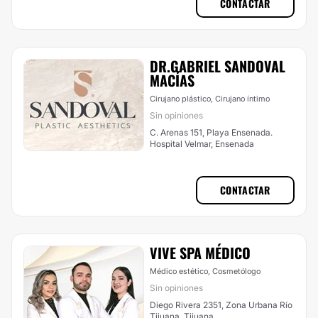
CONTACTAR
DR.GABRIEL SANDOVAL
MACÍAS
Cirujano plástico, Cirujano íntimo
Sin opiniones
C. Arenas 151, Playa Ensenada.
Hospital Velmar, Ensenada
CONTACTAR
VIVE SPA MÉDICO
Médico estético, Cosmetólogo
Sin opiniones
Diego Rivera 2351, Zona Urbana Río
Tijuana, Tijuana