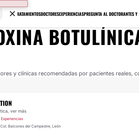
TRATAMIENTOS
DOCTORES
EXPERIENCIAS
PREGUNTA AL DOCTOR
ANTES Y
OXINA BOTULÍNIC
ores y clínicas recomendadas por pacientes reales, co
TION
ética,
ver más
 Experiencias
 campestre No. 1832, Col. Balcones del Campestre, León