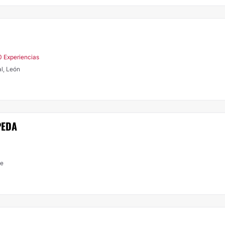
0 Experiencias
al, León
PEDA
de