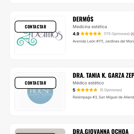
DERMÓS
CONTACTAR
Medicina estética
4.9
·
(175 Opiniones)
2
Avenida León #111, Jardines del Mor
DRA. TANIA K. GARZA ZE
CONTACTAR
Médico estético
5
(5 Opiniones)
Relámpago #3, San Miguel de Allen
DRA.GIOVANNA OCHOA