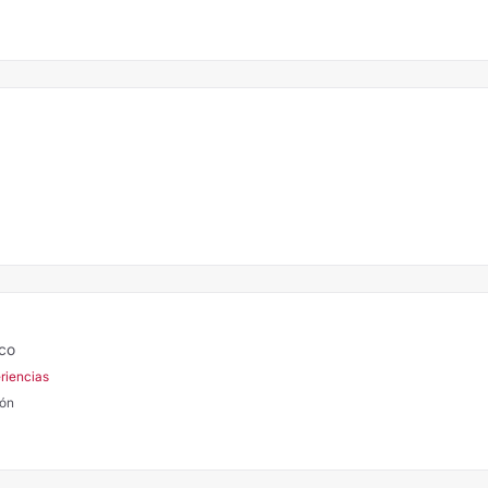
ico
riencias
eón