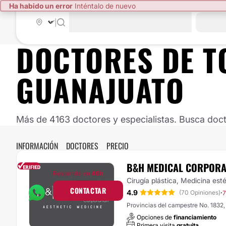
Ha habido un error
Inténtalo de nuevo
|
DOCTORES DE
T
GUANAJUATO
Más de 4163 doctores y especialistas. Busca doct
INFORMACIÓN
DOCTORES
PRECIO
B&H MEDICAL CORPORA
Responde en
46h
Cirugía plástica, Medicina est
CONTACTAR
4.9
·
(70 Opiniones)
7
Provincias del
Opciones de
financiamiento
Primera visita
gratuita