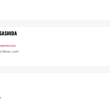
 SASHIDA
Experiencias
el Moral, León
a