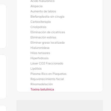
Ácido hialurónico
Alopecia
Aumento de labios
Blefaroplastia sin cirugía
Carboxiterapia
Criolipólisis
Eliminación de cicatrices
Eliminación estrías
Eliminar grasa localizada
Hialuronidasa
Hilos tensores
Hiperhidrosis
Láser CO2 Fraccionado
Lipólisis
Plasma Rico en Plaquetas
Rejuvenecimiento facial
Rinomodelación
Toxina botulínica