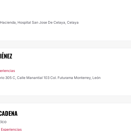
la Hacienda, Hospital San Jose De Celaya, Celaya
MÉNEZ
eriencias
orio 305 C, Calle Manantial 103 Col. Futurama Monterrey, León
 CADENA
tico
 Experiencias