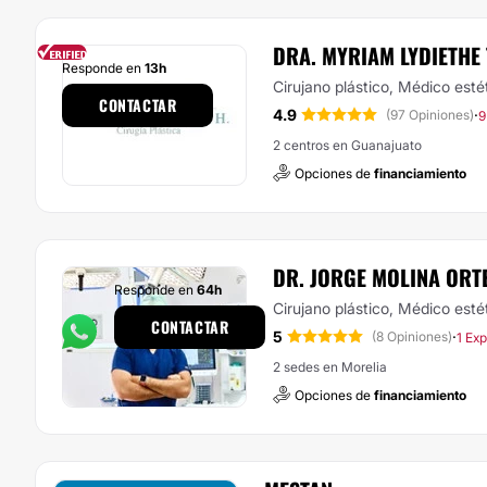
DRA. MYRIAM LYDIETHE
Responde en
13h
Cirujano plástico, Médico esté
CONTACTAR
4.9
·
(97 Opiniones)
9
2 centros en Guanajuato
Opciones de
financiamiento
DR. JORGE MOLINA ORT
Responde en
64h
Cirujano plástico, Médico esté
CONTACTAR
5
·
(8 Opiniones)
1 Ex
2 sedes en Morelia
Opciones de
financiamiento