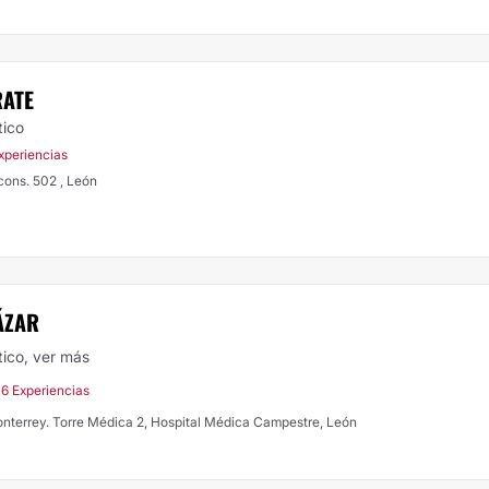
RATE
tico
xperiencias
cons. 502 , León
ÁZAR
tico,
ver más
16 Experiencias
 Monterrey. Torre Médica 2, Hospital Médica Campestre, León