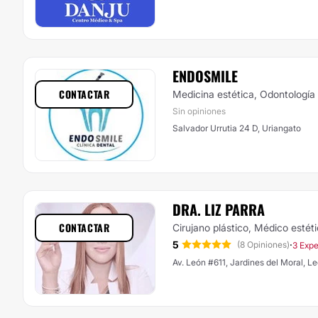
ENDOSMILE
CONTACTAR
Medicina estética, Odontología
Sin opiniones
Salvador Urrutia 24 D, Uriangato
DRA. LIZ PARRA
CONTACTAR
Cirujano plástico, Médico estét
5
·
(8 Opiniones)
3 Expe
Av. León #611, Jardines del Moral, L