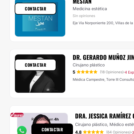
MESTAN
CONTACTAR
Medicina estética
Sin opiniones
Eje Via Norponiente 200, Villas de 
DR. GERARDO MUÑOZ JI
CONTACTAR
Cirujano plástico
5
·
(18 Opiniones)
4 Exp
Médica Campestre, Torre III Consult
DRA. JESSICA RAMÍREZ
Responde en
4h
Cirujano plástico, Médico esté
CONTACTAR
4.8
·
(64 Opiniones)
3