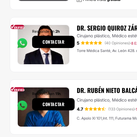
DR. SERGIO QUIROZ ZÁ
Responde en
2h
Cirujano plástico, Médico esté
CONTACTAR
5
·
(40 Opiniones)
8 E
Torre Médica Santé, Av. León 428. 
DR. RUBÉN NIETO BALC
Responde en
11h
Cirujano plástico, Médico esté
CONTACTAR
4.7
·
(133 Opiniones)
C. Apolo XI 101,Int. 111, Futurama