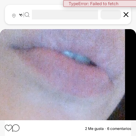
TypeError: Failed to fetch
|
2
Me gusta
6 comentarios
AUMENTO DE LABIOS