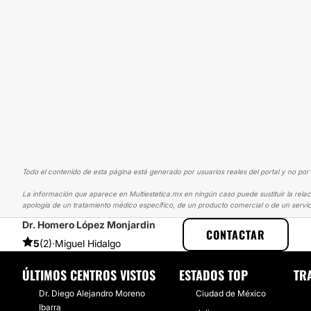
Todo el contenido de esta página está generado por usuarios reales del portal y no por 
La información que aparece en Multiestetica.mx en ningún caso puede sustituir la relac
apología de un tratamiento médico específico, de un producto comercial o de un servic
Dr. Homero López Monjardin
MULTIESTETICA
EXPERIENCIAS
EXPERIENCIAS SOBRE ABDOMINO
CONTACTAR
5
(2)
·
Miguel Hidalgo
ÚLTIMOS CENTROS VISTOS
ESTADOS TOP
TR
Dr. Diego Alejandro Moreno
Ciudad de México
Ibarra