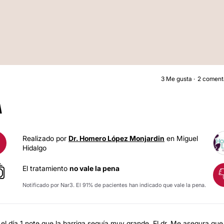
3
Me gusta
2 coment
ABDOMINOPLASTI
A
Realizado por
Dr. Homero López Monjardin
en Miguel
Hidalgo
El tratamiento
no vale la pena
Notificado por Nar3. El 91% de pacientes han indicado que vale la pena.
l día 1 note que la barriga seguía muy grande. El dr. Me asegura que