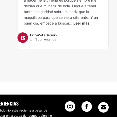
a hacerme la cirugía es porque siempre me
decían que mi nariz de bola. Llegue a tener
tanta inseguridad sobre mi nariz que la
maquillaba para que se viera diferente. Y un
buen día, empecé a buscar...
Leer más
EstherVillaOsornio
ES
3 comentarios
ERIENCIAS
bdomiplastia reciente a pesar de
star en la etapa de recuperacion me