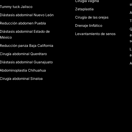
Cirugía vagina
s
Tummy tuck Jalisco
Zetaplastia
A
Diástasis abdominal Nuevo León
Cirugía de las orejas
T
Reducción abdomen Puebla
Drenaje linfático
Q
Diástasis abdominal Estado de
Levantamiento de senos
a
México
s
Reducción panza Baja California
L
Cirugía abdominal Querétaro
a
Diástasis abdominal Guanajuato
A
Abdominoplastia Chihuahua
Cirugía abdominal Sinaloa