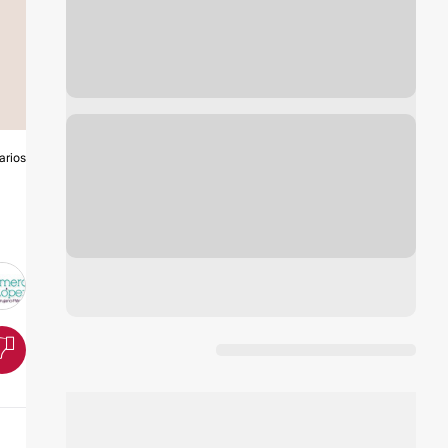
arios
A