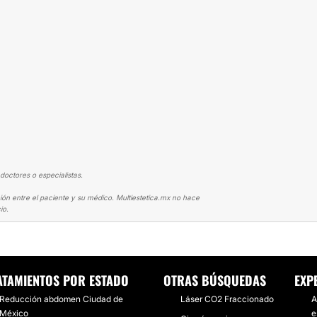
doctores o especialistas.
ión entre el paciente y su médico. Multiestetica.mx no hace
io.
PLASTIA
ABDOMINOPLASTIA Y SIGO CON PANZA
ATAMIENTOS POR ESTADO
OTRAS BÚSQUEDAS
EXP
Reducción abdomen Ciudad de
Láser CO2 Fraccionado
A
México
e