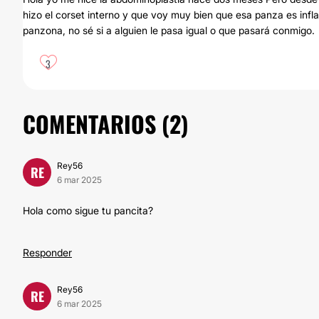
hizo el corset interno y que voy muy bien que esa panza es inf
panzona, no sé si a alguien le pasa igual o que pasará conmigo.
3
COMENTARIOS (
2
)
Rey56
RE
6 mar 2025
Hola como sigue tu pancita?
Responder
Rey56
RE
6 mar 2025