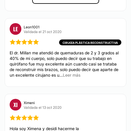
Financiación o facilidades de pago:
MEDICINA ESTÉTICA
No
Leon1001
LE
Toxina botulínica
Validada el 21 oct 2020
Eliminación de cicatrices
CIRUGÍA PLÁSTICA RECONSTRUCTIVA
Aumento de labios
El dr. Millan me atendió de quemaduras de 2 y 3 grados al
Ácido hialurónico
40% de mi cuerpo, solo puedo decir que su trabajo en
Plasma Rico en Plaquetas
quirófano fue muy excelente aún cuando casi se trataba
de reconstruir mis brazos, solo puedo decir que aparte de
Blefaroplastia sin cirugía
un excelente cirujano es u...
Leer más
DERMATOLOGÍA
Ximeni
XI
Eliminación de verrugas
Validada el 13 oct 2020
Eliminación de lunares
Carcinoma Basocelular
Hola soy Ximena y desidi hacerme la