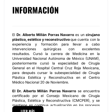
INFORMACIÓN
El
Dr. Alberto Millán Porras Navarro
es un
cirujano
plástico, estético y reconstructivo
que cuenta con la
experiencia y formación para llevar a cabo
intervenciones quirúrgicas con excelentes
resultados. Cursó la carrera de Medicina en la
Universidad Nacional Autónoma de México (UNAM),
posteriormente cursó la especialidad de Cirugía
General en el Hospital Central Cruz Roja Mexicana,
para después cursar la subespecialidad de Cirugía
Plástica Estética y Reconstructiva en el Centro
Médico Nacional 20 de Noviembre.
El Dr. Alberto Millán Porras Navarro
se encuentra
certificado por el Consejo Mexicano de Cirugía
Plástica, Estética y Reconstructiva (CMCPER), y se
mantiene en continua actualización en los procesos
más innovadores de su área para brindar soluciones
LEER MÁS