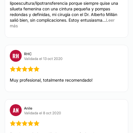
lipoescultura/lipotransferencia porque siempre quise una
silueta femenina con una cintura pequeña y pompas
TRATAMIENTOS DE BELLEZA
redondas y definidas, mi cirugía con el Dr. Alberto Millán
salió bien, sin complicaciones. Estoy entusiasma...
Leer
más
Tratamientos faciales
Depilación láser
Tratamientos anticelulíticos
Radiofrecuencia
RHC
RH
Validada el 13 oct 2020
Cavitación
Muy profesional, totalmente recomendado!
Anile
AN
Validada el 8 oct 2020