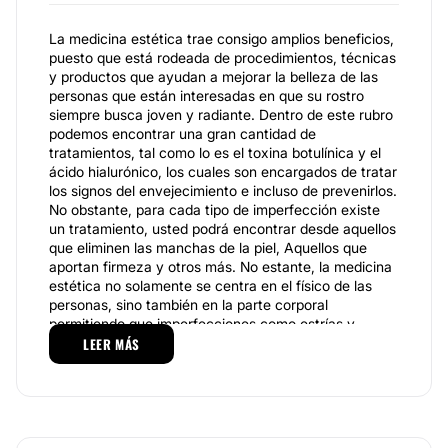
La medicina estética trae consigo amplios beneficios,
puesto que está rodeada de procedimientos, técnicas
y productos que ayudan a mejorar la belleza de las
personas que están interesadas en que su rostro
siempre busca joven y radiante. Dentro de este rubro
podemos encontrar una gran cantidad de
tratamientos, tal como lo es el toxina botulínica y el
ácido hialurónico, los cuales son encargados de tratar
los signos del envejecimiento e incluso de prevenirlos.
No obstante, para cada tipo de imperfección existe
un tratamiento, usted podrá encontrar desde aquellos
que eliminen las manchas de la piel, Aquellos que
aportan firmeza y otros más. No estante, la medicina
estética no solamente se centra en el físico de las
personas, sino también en la parte corporal
permitiendo que imperfecciones como estrías y
celulitis desaparezca; aunque, también podrá
LEER MÁS
encontrar aquellos tratamientos que le ayuden a
reafirmar la piel de su cuerpo. En
Medicina Estética
Dra. Rory
, usted puede encontrar una amplia
variedad de tratamientos estéticos, puesto que se
enfoca en la medicina estética y actúa conforme a