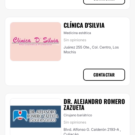
CLÍNICA D'SILVIA
Medicina estética
Sin opiniones
Juárez 255 Ote., Col. Centro, Los
Mochis
CONTACTAR
DR. ALEJANDRO ROMERO
ZAZUETA
Cirujano bariátrico
Sin opiniones
Blvd. Alfonso G. Calderón 2193-A ,
Culiacán