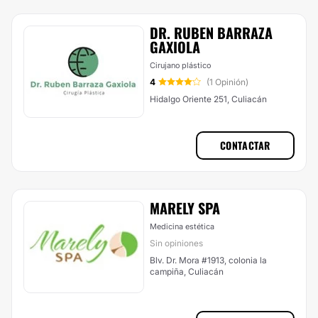
DR. RUBEN BARRAZA
GAXIOLA
Cirujano plástico
4
(1 Opinión)
Hidalgo Oriente 251, Culiacán
CONTACTAR
MARELY SPA
Medicina estética
Sin opiniones
Blv. Dr. Mora #1913, colonia la
campiña, Culiacán