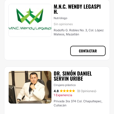
M.N.C. WENDY LEGASPI
H.
Nutriólogo
Sin opiniones
Rodolfo G. Robles No. 3, Col. López
Mateos, Mazatlán
CONTACTAR
DR. SIMÓN DANIEL
SERVIN URIBE
Cirujano plástico
4.8
(8 Opiniones)
·
1 Experiencia
Privada 3ra 374 Col. Chapultepec,
Culiacán