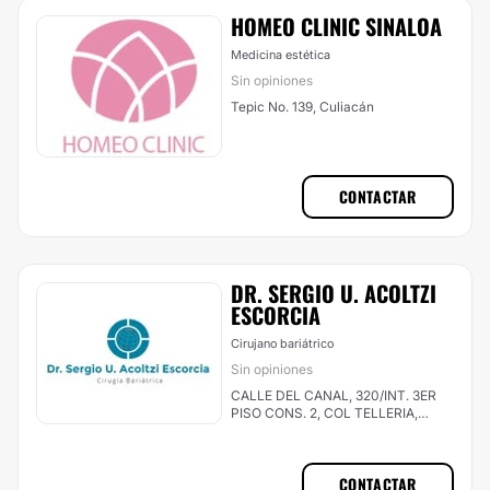
HOMEO CLINIC SINALOA
Medicina estética
Sin opiniones
Tepic No. 139, Culiacán
CONTACTAR
DR. SERGIO U. ACOLTZI
ESCORCIA
Cirujano bariátrico
Sin opiniones
CALLE DEL CANAL, 320/INT. 3ER
PISO CONS. 2, COL TELLERIA,
MAZATLAN, SIN,, Mazatlán
CONTACTAR