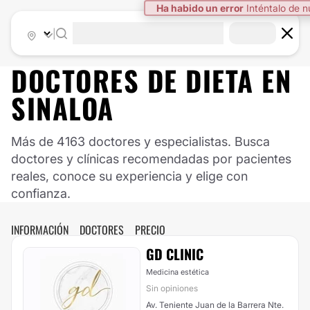
Ha habido un error
Inténtalo de 
|
DOCTORES DE
DIETA
EN
SINALOA
Más de 4163 doctores y especialistas. Busca
doctores y clínicas recomendadas por pacientes
reales, conoce su experiencia y elige con
confianza.
INFORMACIÓN
DOCTORES
PRECIO
GD CLINIC
Medicina estética
Sin opiniones
Av. Teniente Juan de la Barrera Nte.