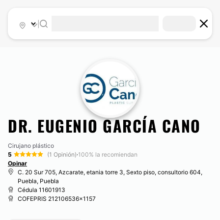
|
DR. EUGENIO GARCÍA CANO
Cirujano plástico
5
(1 Opinión)
·
100% la recomiendan
Opinar
C. 20 Sur 705, Azcarate, etania torre 3, Sexto piso, consultorio 604,
Puebla, Puebla
Cédula 11601913
COFEPRIS 212106536x1157