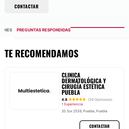
CONTACTAR
IONES
PREGUNTAS RESPONDIDAS
TE RECOMENDAMOS
CLINICA
DERMATOLÓGICA Y
CIRUGÍA ESTÉTICA
PUEBLA
4.8
(39 Opiniones)
·
1 Experiencia
20 Sur 2539, Puebla, Puebla
CONTACTAR