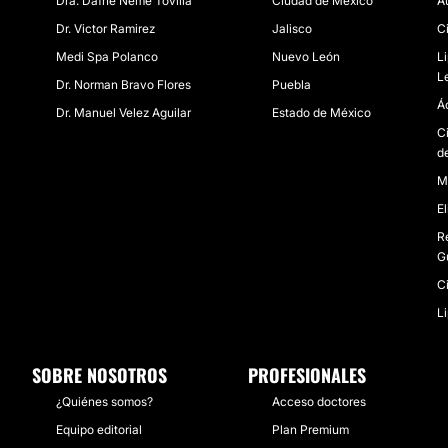
Dra. Dafne Neme Tovilla
Ciudad de México
A
Dr. Victor Ramirez
Jalisco
C
Medi Spa Polanco
Nuevo León
L
L
Dr. Norman Bravo Flores
Puebla
Á
Dr. Manuel Velez Aguilar
Estado de México
C
d
M
E
R
G
C
L
SOBRE NOSOTROS
PROFESIONALES
¿Quiénes somos?
Acceso doctores
Equipo editorial
Plan Premium