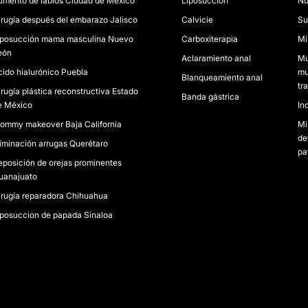
umento de labios Ciudad de México
Liposucción
No
irugía después del embarazo Jalisco
Calvicie
Su
iposucción mama masculina Nuevo
Carboxiterapia
Mi
eón
Aclaramiento anal
Mu
cido hialurónico Puebla
mu
Blanqueamiento anal
tr
irugía plástica reconstructiva Estado
Banda gástrica
e México
In
ommy makeover Baja California
Mi
de
liminación arrugas Querétaro
pa
eposición de orejas prominentes
uanajuato
irugía reparadora Chihuahua
iposuccion de papada Sinaloa