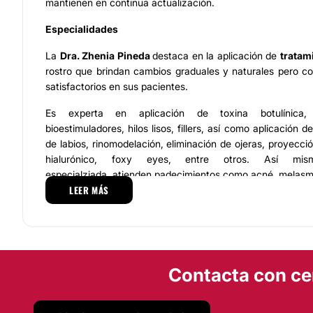
mantienen en continua actualización.
Especialidades
La
Dra. Zhenia Pineda
destaca en la aplicación de
tratam
rostro que brindan cambios graduales y naturales pero c
satisfactorios en sus pacientes.
Es experta en aplicación de toxina botulínica, h
bioestimuladores, hilos lisos, fillers, así como aplicación 
de labios, rinomodelación, eliminación de ojeras, proyecc
hialurónico, foxy eyes, entre otros. Así mi
especialziada, atienden padecimientos como acné, melasma
LEER MÁS
Equipo
La
Dra. Zhenia Pineda
desarrolla su labor de la
profesionales de la medicina estética
con experiencia y
en el área. Es un equipo consolidado de expertos en
Contacta con ce
innovadores para resaltar la belleza del rostro y brindar
por los pacientes, siempre a través de una
guía per
tecnología avanzada
y los mejores productos del mer