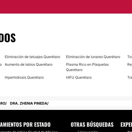
ara renovar la imagen
Eliminación de verr
Manchas en la Piel
aciones de primer nivel
DOS
Eliminación de tatuajes Querétaro
Eliminación de lunares Querétaro
To
ro
Aumento de labios Querétaro
Plasma Rico en Plaquetas
Re
Querétaro
Hiperhidrosis Querétaro
HIFU Querétaro
Tr
ARO
DRA. ZHENIA PINEDA
TAMIENTOS POR ESTADO
OTRAS BÚSQUEDAS
EXPE