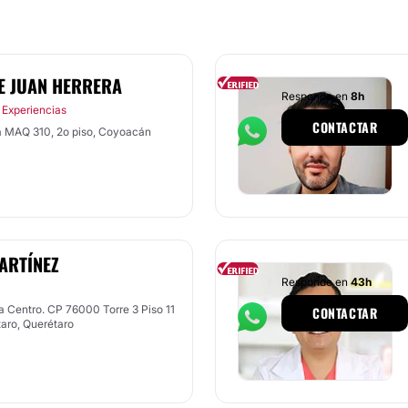
E JUAN HERRERA
Responde en
8h
 Experiencias
CONTACTAR
a MAQ 310, 2o piso, Coyoacán
ARTÍNEZ
Responde en
43h
a Centro. CP 76000 Torre 3 Piso 11
CONTACTAR
taro, Querétaro