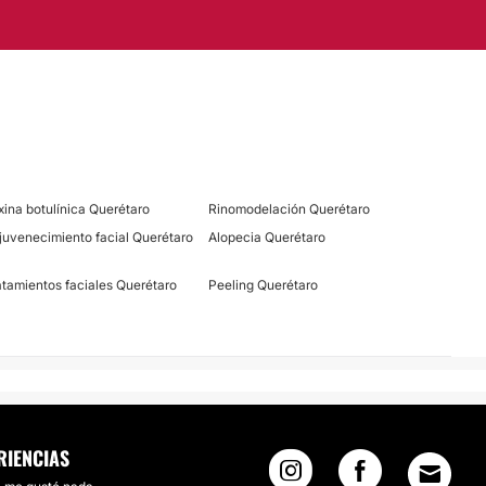
ugas
Eliminación de lunares
Tratamiento antiacné
xina botulínica Querétaro
Rinomodelación Querétaro
juvenecimiento facial Querétaro
Alopecia Querétaro
atamientos faciales Querétaro
Peeling Querétaro
RIENCIAS