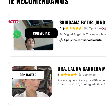
TE RECOMENDAMOS
SKINGAMA BY DR. JORG
Responde en
13h
4.9
·
(93 Opiniones)
8
CONTACTAR
Av. Miguel Ángel de Quevedo, plaz
Opciones de
financiamiento
DRA. LAURA BARRERA M
CONTACTAR
5
(5 Opiniones)
Privada Ignacio Zaragoza #16 coloni
Consultorio 1105, Santiago de Queré