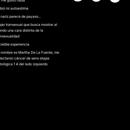
 me gustó nada
bió mi autoestima
 nariz parece de payaso...
jer transexual que busca mostrar al
ndo una cara distinta de la
ansexualidad
creíble experiencia
 nombre es Martha De La Fuente, me
tectaron cáncer de seno etapa
tológica 1 A del lado izquierdo