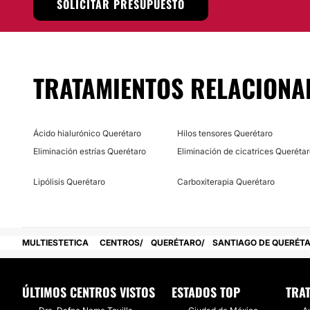
SOLICITAR PRESUPUESTO
servicio y los convierten en una excelente opción p
personal.
Localización
La
Dra. Zhenia Pineda
atiende a sus pacientes en instal
TRATAMIENTOS RELACIONA
ubicadas en una excelente zona en la
Ciudad de México.
Posibilidad de videoconsulta:
Ácido hialurónico Querétaro
Hilos tensores Querétaro
No
Eliminación estrías Querétaro
Eliminación de cicatrices Queréta
Financiación o facilidades de pago:
Lipólisis Querétaro
Carboxiterapia Querétaro
No
MULTIESTETICA
CENTROS
QUERÉTARO
SANTIAGO DE QUERÉT
ÚLTIMOS CENTROS VISTOS
ESTADOS TOP
TRA