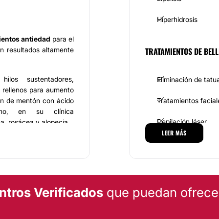
Hiperhidrosis
ientos antiedad
para el
on resultados altamente
TRATAMIENTOS DE BELL
ilos sustentadores,
Eliminación de tatu
de rellenos para aumento
ión de mentón con ácido
Tratamientos facial
smo, en su clínica
Depilación láser
, rosácea y alopecia.
LEER MÁS
Mesoterapia
 mano de un
grupo de
Radiofrecuencia
 formación comprobada
 los tratamientos más
ntros Verificados
que puedan ofrecert
 el cambio tan anhelado
DERMATOLOGÍA
sonalizada
. El uso de
cado caracterizan su