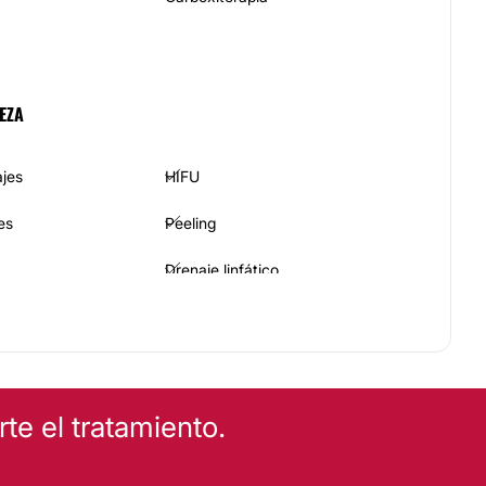
EZA
ajes
HIFU
es
Peeling
Drenaje linfático
Tratamientos anticelulíticos
e el tratamiento.