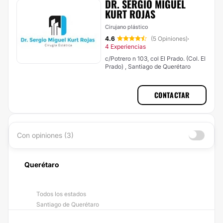
DR. SERGIO MIGUEL
KURT ROJAS
Cirujano plástico
4.6
(5 Opiniones)
·
4 Experiencias
c/Potrero n 103, col El Prado. (Col. El
Prado) , Santiago de Querétaro
CONTACTAR
Con opiniones (3)
Querétaro
Todos los estados
Santiago de Querétaro