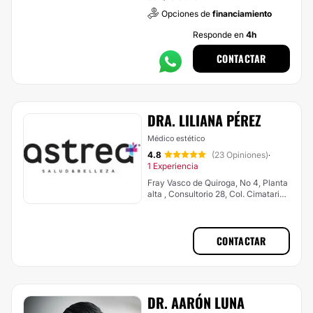
Opciones de
financiamiento
Responde en
4h
CONTACTAR
DRA. LILIANA PÉREZ
Médico estético
4.8
(23 Opiniones)
·
1 Experiencia
Fray Vasco de Quiroga, No 4, Planta
alta , Consultorio 28, Col. Cimatario
(sobre constituyentes), Santiago de
Querétaro
CONTACTAR
DR. AARÓN LUNA