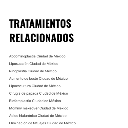
MEDICINA ESTÉTICA
TRATAMIENTOS
Toxina botulínica
Eliminación de cicatrices
RELACIONADOS
Aumento de labios
Ácido hialurónico
Rejuvenecimiento facial
Abdominoplastia Ciudad de México
Liposucción Ciudad de México
TRATAMIENTOS DE BELLEZA
Rinoplastia Ciudad de México
Aumento de busto Ciudad de México
Lipoescultura Ciudad de México
Eliminación de tatuajes
Cirugía de papada Ciudad de México
Blefaroplastia Ciudad de México
DERMATOLOGÍA
Mommy makeover Ciudad de México
Ácido hialurónico Ciudad de México
Eliminación de verrugas
Eliminación de tatuajes Ciudad de México