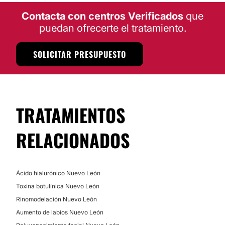
Contacta con centros Verificados
No
que
Bolsas de Bichat
puedan ofrecerte el tratamiento.
Financiación o facilidades de pago:
ESTÉTICA DENTAL
No
SOLICITAR PRESUPUESTO
Implantes Dentales
Blanqueamiento Dental
TRATAMIENTOS
Ortodoncia
RELACIONADOS
Ácido hialurónico Nuevo León
Toxina botulínica Nuevo León
Rinomodelación Nuevo León
Aumento de labios Nuevo León