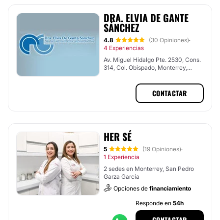
DRA. ELVIA DE GANTE
SÁNCHEZ
4.8
(30 Opiniones)
·
4 Experiencias
Av. Miguel Hidalgo Pte. 2530, Cons.
314, Col. Obispado, Monterrey,
Nuevo León
CONTACTAR
HER SÉ
5
(19 Opiniones)
·
1 Experiencia
2 sedes en Monterrey, San Pedro
Garza García
Opciones de
financiamiento
Responde en
54h
CONTACTAR