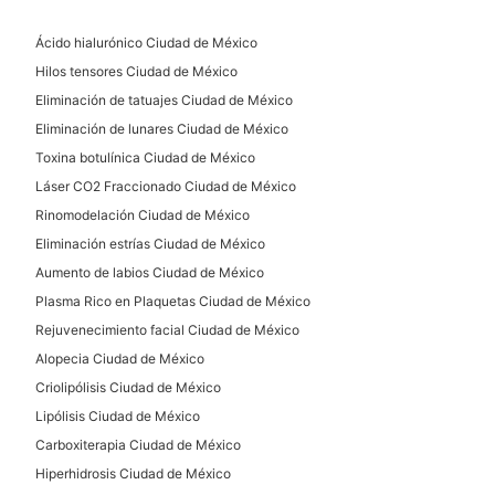
Microdermoabrasión
Ácido hialurónico Ciudad de México
Microblading
Hilos tensores Ciudad de México
Eliminación de tatuajes Ciudad de México
DERMATOLOGÍA
Eliminación de lunares Ciudad de México
Toxina botulínica Ciudad de México
Eliminación de verrugas
Láser CO2 Fraccionado Ciudad de México
Eliminación de lunares
Rinomodelación Ciudad de México
Manchas en la Piel
Eliminación estrías Ciudad de México
Aumento de labios Ciudad de México
Tratamiento antiacné
Plasma Rico en Plaquetas Ciudad de México
Rejuvenecimiento facial Ciudad de México
Alopecia Ciudad de México
Criolipólisis Ciudad de México
Lipólisis Ciudad de México
Carboxiterapia Ciudad de México
Hiperhidrosis Ciudad de México