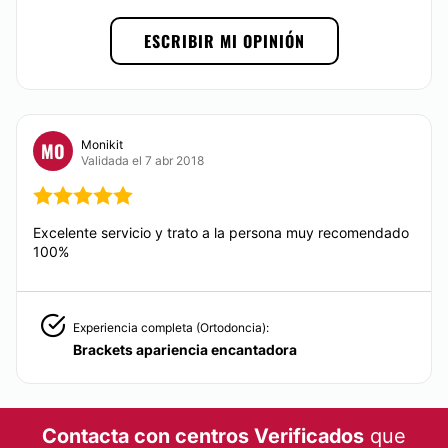
Cirugía varices
Braquioplastia
ESCRIBIR MI OPINIÓN
Reconstrucción mamaria
MEDICINA ESTÉTICA
Monikit
MO
Validada el 7 abr 2018
Eliminación de cicatrices
Aumento de labios
Excelente servicio y trato a la persona muy recomendado
100%
Experiencia completa (Ortodoncia):
Brackets apariencia encantadora
Contacta con centros Verificados
que