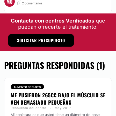
MO
2 comentarios
Contacta con centros Verificados
que
puedan ofrecerte el tratamiento.
SOLICITAR PRESUPUESTO
PREGUNTAS RESPONDIDAS (1)
AUMENTO DE BUSTO
ME PUSIERON 265CC BAJO EL MÚSCULO SE
VEN DEMASIADO PEQUEÑAS
Respuesta del centro · 23 may 2017
Mi conjetura es que usted tiene un diámetro de base