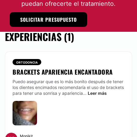
puedan ofrecerte el tratamiento.
SOLICITAR PRESUPUESTO
EXPERIENCIAS (1)
ORTODONCIA
BRACKETS APARIENCIA ENCANTADORA
Puedo asegurar que es lo más bonito después de tener
los dientes encimados recomendaría el uso de brackets
para tener una sonrisa y apariencia...
Leer más
Monikit