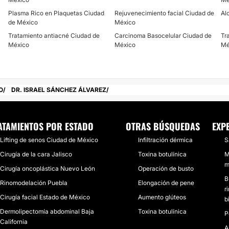
Plasma Rico en Plaquetas Ciudad
Rejuvenecimiento facial Ciudad de
Al
CONTACTAR
de México
México
Tratamiento antiacné Ciudad de
Carcinoma Basocelular Ciudad de
Tr
México
México
Mé
AUMENTO DE LABIOS
Los labios que buscas 
O
DR. ISRAEL SÁNCHEZ ÁLVAREZ
duradero con resultados
volumen de los labios n
aumento de labios se re
la zona, perfilamos el 
ATAMIENTOS POR ESTADO
OTRAS BÚSQUEDAS
EXP
minimamente invasivo, 
Lifting de senos Ciudad de México
Infiltración dérmica
S
CONTACTAR
Cirugía de la cara Jalisco
Toxina botulínica
M
m
Cirugía oncoplástica Nuevo León
Operación de busto
B
Rinomodelación Puebla
Elongación de pene
r
ÁCIDO HIALURÓNICO
Cirugía facial Estado de México
Aumento glúteos
b
Dermolipectomía abdominal Baja
Toxina botulínica
El acido hialurónico es
P
California
piel y que disminuye co
A