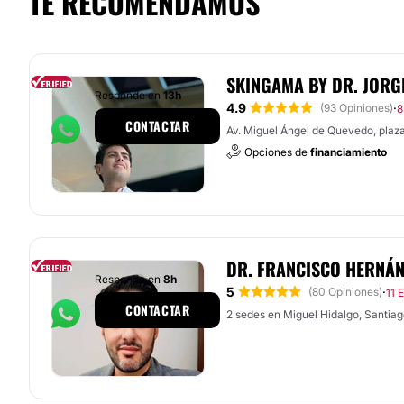
TE RECOMENDAMOS
SKINGAMA BY DR. JORG
Responde en
13h
4.9
·
(93 Opiniones)
8
CONTACTAR
Av. Miguel Ángel de Quevedo, plaz
Opciones de
financiamiento
DR. FRANCISCO HERNÁ
Responde en
8h
5
·
(80 Opiniones)
11 
CONTACTAR
2 sedes en Miguel Hidalgo, Santia