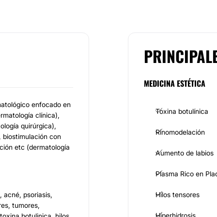
PRINCIPAL
MEDICINA ESTÉTICA
matológico enfocado en
Toxina botulínica
matología clínica),
logía quirúrgica),
Rinomodelación
o, biostimulación con
ación etc (dermatología
Aumento de labios
Plasma Rico en Pla
 acné, psoriasis,
Hilos tensores
ares, tumores,
Hiperhidrosis
toxina botulinica, hilos