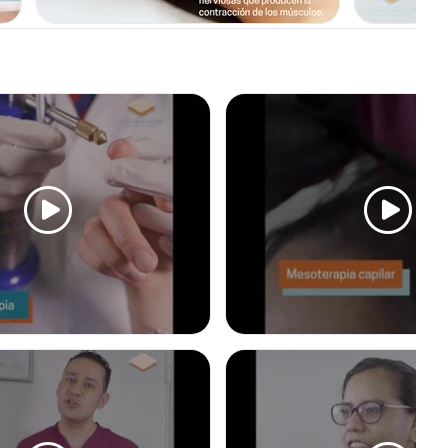
RES
lanociticos son considerados tumores benignos, su
r motivos estéticos o problemas de salud. Se eliminan
nica quirúrgica esta determinada por el tipo de lunar,
ovidos superficialmente por saucerización, otros tendrán
e la profundidad definitivamente.
ADO
MESOTERAPIA
do es considerado el mejor método para el tratamiento de
squirúrgicas estrías y varias enfermedades dermatológicas,
idad y eficacia lo convierte en un tratamiento seguro con
s.