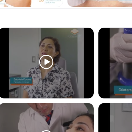
ELIMINACIÓN DE LUNA
Los lunares o nevos me
remoción puede obedece
mediante cirugía, la téc
algunos pueden ser rem
que ser removidos desd
CONTACTAR
LÁSER CO2 FRACCION
ALOPECIA
CRIOLIPÓLISIS
EL láser CO2 fracciona
cicatrices de acné, po
su alto perfil de segur
resultados garantizado