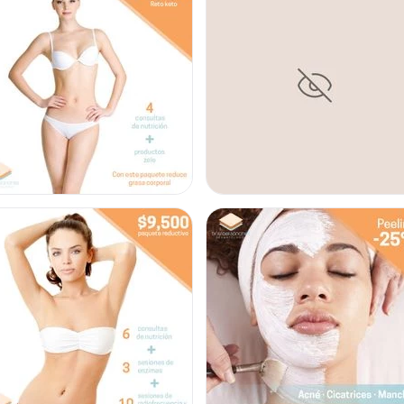
Cavitación
potzalco. No dude en
TOXINA BOTULÍNICA
ios beneficios y un
La toxina botulínica es
expresión causadas por
faciales en la gesticul
conservando la expresi
resultados muy naturale
CONTACTAR
ELIMINACIÓN DE VERR
Los fibromas blandos, m
piel localizado con mas
aparecen por diversos 
y la edad, el método pa
CONTACTAR