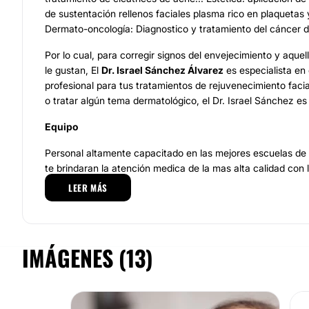
de sustentación rellenos faciales plasma rico en plaquetas 
Dermato-oncología: Diagnostico y tratamiento del cáncer d
Por lo cual, para corregir signos del envejecimiento y aque
le gustan, El
Dr. Israel Sánchez Álvarez
es especialista en 
profesional para tus tratamientos de rejuvenecimiento facia
o tratar algún tema dermatológico, el Dr. Israel Sánchez es 
Equipo
Personal altamente capacitado en las mejores escuelas de 
te brindaran la atención medica de la mas alta calidad con l
avances científicos en diagnostico y tratamiento de enfer
LEER MÁS
oncología cutánea. Es un equipo que se encuentra en cons
para estar al día de los mejores tratamientos y técnicas pa
resultados para cada uno de sus pacientes.
IMÁGENES (13)
Excelencia profesional, preparación, ética, innovación, van
empatía, calidad humana nos posicionan como tu mejor opc
nosotros