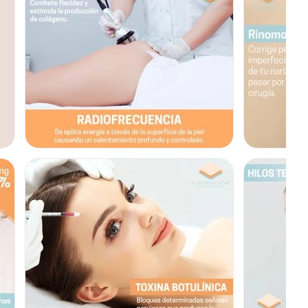
 un procedimiento que disminuye y atenúa las lineas de
 la fuerza y movimientos excesivos de los músculos
ación, el efecto se basa en disminuir la fuerza del músculo
ón facial, pero disminuyendo la formación de arrugas con
s y discretos.
UGAS
al llamados verrugas, son proliferaciones benignas de la
 frecuencia en cuello, axilas y pliegues corporales,
motivos como el sobrepeso-obesidad, factores hereditarios
ra eliminarlas es muy fácil, ambulatorio, indoloro y seguro.