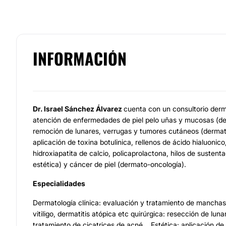
INFORMACIÓN
Dr. Israel Sánchez Álvarez
cuenta con un consultorio der
atención de enfermedades de piel pelo uñas y mucosas (der
remoción de lunares, verrugas y tumores cutáneos (dermato
aplicación de toxina botulinica, rellenos de ácido hialuonic
hidroxiapatita de calcio, policaprolactona, hilos de sustent
estética) y cáncer de piel (dermato-oncología).
Especialidades
Dermatología clínica: evaluación y tratamiento de manchas,
vitiligo, dermatitis atópica etc quirúrgica: resección de lun
tratamiento de cicatrices de acné... Estética: aplicación de 