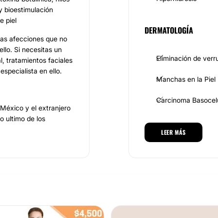
y bioestimulación
e piel
DERMATOLOGÍA
llas afecciones que no
ello. Si necesitas un
Eliminación de verr
l, tratamientos faciales
especialista en ello.
Manchas en la Piel
Carcinoma Basocel
México y el extranjero
o ultimo de los
medades, estética y
TRATAMIENTOS DE BELL
LEER MÁS
tante actualización
ra obtener los mejores
Tratamientos facial
guardia. calidez,
Dieta
ión para tratarte con
Tratamientos anticel