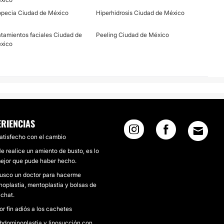
opecia Ciudad de México
Hiperhidrosis Ciudad de México
atamientos faciales Ciudad de
Peeling Ciudad de México
xico
los puedes obtener con un procedimiento sencillo y
 naturales, ya sea por el paso de los años o la genética, el
o siempre es armónico con el rostro, sin embargo, el
aliza con acido hialuronico, mediante el cual revitalizamos
contorno y aportamos volumen, el procedimiento es sencillo,
ERIENCIAS
con recuperación inmediata y resultados naturales.
atisfecho con el cambio
e realice un amiento de busto, es lo
ejor que pude haber hecho.
usco un doctor para hacerme
inoplastia, mentoplastia y bolsas de
ichat.
 una sustancia que se encuentra de manera natural en la
or fin adiós a los cachetes
n el paso de los años haciendo que el rostro pierda
bdominoplastia y liposucción con