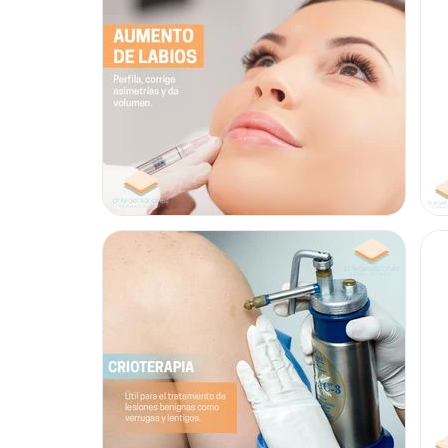
Localización
Dr. Israel Sánchez Álvarez
se pone a sus órdenes en Azca
contactar con este centro, ya que su estética recibirá ampl
trato especial por parte de su personal profesional.
Posibilidad de videoconsulta:
No
Financiación o facilidades de pago:
No