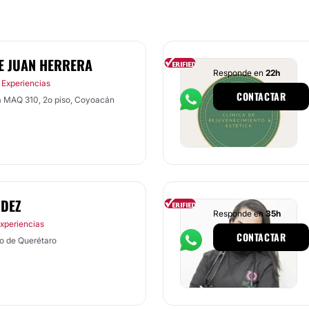
E JUAN HERRERA
Responde en
22h
 Experiencias
CONTACTAR
a MAQ 310, 2o piso, Coyoacán
NDEZ
Responde en
35h
Experiencias
CONTACTAR
go de Querétaro