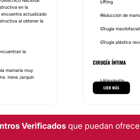
Politécnico Nacional”
Lifting
structiva en la
 encuentra actualizado
Reducción de mam
structiva al obtener la
Cirugía maxilofacial
Cirugía plástica re
encuentran la
CIRUGÍA ÍNTIMA
dula mamaria muy
ra. Irene Jarquín
Labioplastia
glándula mamaria,
LEER MÁS
ecesario una
os técnicas en el
MEDICINA ESTÉTICA
smo que tiende a caer
Eliminación de cica
 Dra. Irene Jarquín
ntros Verificados
que puedan ofrecert
imina la piel sobrante,
Rejuvenecimiento f