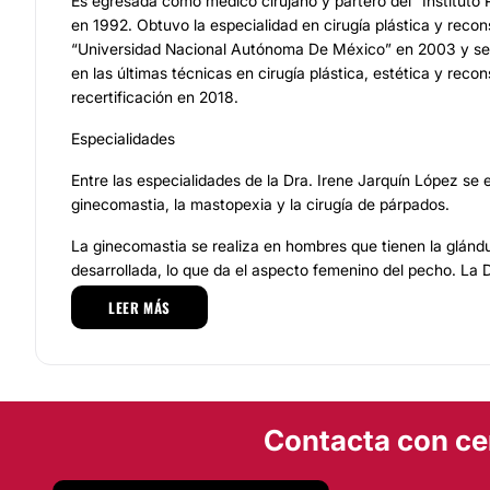
Es egresada como médico cirujano y partero del “Instituto 
en 1992. Obtuvo la especialidad en cirugía plástica y recon
“Universidad Nacional Autónoma De México” en 2003 y se
en las últimas técnicas en cirugía plástica, estética y recon
recertificación en 2018.
Especialidades
Entre las especialidades de la Dra. Irene Jarquín López se 
ginecomastia, la mastopexia y la cirugía de párpados.
La ginecomastia se realiza en hombres que tienen la glán
desarrollada, lo que da el aspecto femenino del pecho. La D
López realiza una incisión en la axila por donde extrae la 
LEER MÁS
causante del problema pectoral. E algunos casos solo es n
liposucción en la zona, pero por lo general se realizan las d
mismo procedimiento.
La mastopexia consiste en el levantamiento del pecho, mi
por los efectos de la gravedad o por el paso del tiempo. La
Contacta con ce
López crea una incisión en la base de la mama, por ahí se el
se levanta el busto y se recoloca la areola.