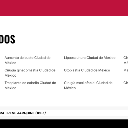
el párpado superior y
CIRUGÍA BARIÁTRICA
rquín López extrae el
 de los párpados
Balón gástrico
DOS
ionalismo en
 en la Ciudad de México.
Aumento de busto Ciudad de
Lipoescultura Ciudad de México
Ci
México
Mé
Cirugía ginecomastia Ciudad de
Otoplastia Ciudad de México
Ma
México
Trasplante de cabello Ciudad de
Cirugía maxilofacial Ciudad de
Ci
México
México
RA. IRENE JARQUIN LÓPEZ