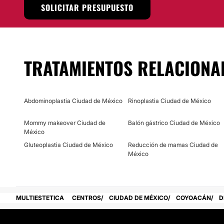
SOLICITAR PRESUPUESTO
La cirugía de párpados se realiza mediante una incisión en 
otra en la zona de las pestañas inferiores. La Dra. Irene Ja
exceso de piel y grasa sobrantes y se estiran los laterales
inferiores para dar un aspecto natural.
TRATAMIENTOS RELACIONA
Localización
La Dra. Irene Jarquín López ofrece su experiencia y profes
tratamientos de cirugía plástica, estética y reconstructiva
Abdominoplastia Ciudad de México
Rinoplastia Ciudad de México
Posibilidad de videoconsulta:
Mommy makeover Ciudad de
Balón gástrico Ciudad de México
México
No
Gluteoplastia Ciudad de México
Reducción de mamas Ciudad de
Financiación o facilidades de pago:
México
No
MULTIESTETICA
CENTROS
CIUDAD DE MÉXICO
COYOACÁN
D