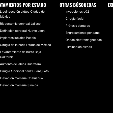
ATAMIENTOS POR ESTADO
OTRAS BÚSQUEDAS
EX
Lipoinyección glútea Ciudad de
Inyecciones c02
México
Cirugía facial
Ritidectomía cervical Jalisco
Prótesis dentales
Definición corporal Nuevo León
Engrosamiento peneano
Implantes labiales Puebla
Ondas electromagnéticas
Cirugía de la nariz Estado de México
Eliminación estrías
Levantamiento de busto Baja
California
Aumento de labios Querétaro
Cirugía funcional nariz Guanajuato
Elevación mamaria Chihuahua
Elevación mamaria Sinaloa