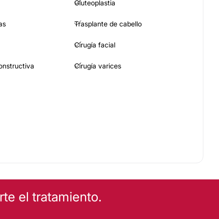
Gluteoplastia
as
Trasplante de cabello
Cirugía facial
constructiva
Cirugía varices
trices
Aumento de labios
e el tratamiento.
acial
Alopecia