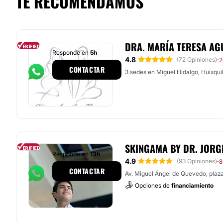
TE RECOMENDAMOS
DRA. MARÍA TERESA AG
Responde en
5h
4.8
·
(72 Opiniones)
2
CONTACTAR
3 sedes en Miguel Hidalgo, Huixquil
SKINGAMA BY DR. JORG
Responde en
13h
4.9
·
(93 Opiniones)
8
CONTACTAR
Av. Miguel Ángel de Quevedo, plaz
Opciones de
financiamiento