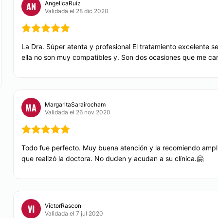
AngelicaRuiz
AN
Validada el 28 dic 2020
ria y sus conocimientos
CIRUGÍA ÍNTIMA
 tecnología y
La Dra. Súper atenta y profesional El tratamiento excelente s
Alargamiento de p
ella no son muy compatibles y. Son dos ocasiones que me canc
situada en
Naucalpa
n
DERMATOLOGÍA
rejuvenecimiento que
MargaritaSarairocham
MA
Manchas en la Piel
Validada el 26 nov 2020
TRATAMIENTOS DE BELL
Todo fue perfecto. Muy buena atención y la recomiendo ampl
que realizó la doctora. No duden y acudan a su clínica.🤗
HIFU
Peeling
Desde $ 1,250 hasta $
VictorRascon
VI
Validada el 7 jul 2020
Dieta