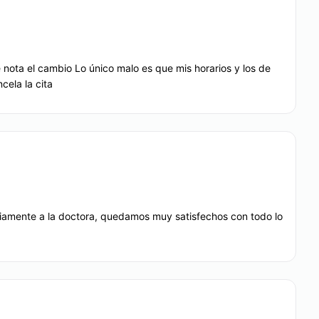
e nota el cambio Lo único malo es que mis horarios y los de
ene
Engrosamiento de pene
ela la cita
EZA
iamente a la doctora, quedamos muy satisfechos con todo lo
Tratamientos faciales
Micropigmentación
 1,500
Desde $ 1,250 hasta $ 2,250
Drenaje linfático