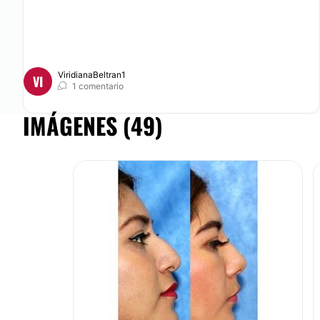
ViridianaBeltran1
VI
1 comentario
IMÁGENES (49)