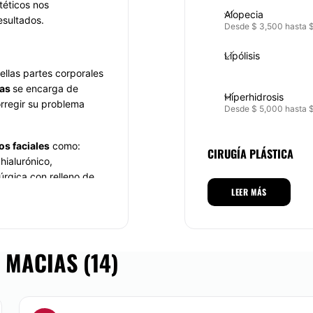
téticos nos
Alopecia
esultados.
Desde $ 3,500 hasta 
Lipólisis
ellas partes corporales
ias
se encarga de
Hiperhidrosis
orregir su problema
Desde $ 5,000 hasta 
os faciales
como:
CIRUGÍA PLÁSTICA
hialurónico,
úrgica con relleno de
, Terapias de inducción
LEER MÁS
Rinoplastia
to de manchas,
Otoplastia
ención referente a:
 MACIAS (14)
Lifting
trías, flacidez,
Cirugía facial