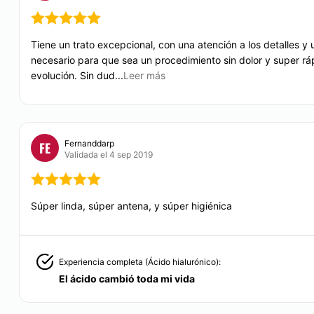
Desde $ 700 hasta $ 
Mesoterapia
Tiene un trato excepcional, con una atención a los detalles y 
Desde $ 3,500 hasta 
necesario para que sea un procedimiento sin dolor y super r
evolución. Sin dud...
Leer más
Tratamientos anticel
Fernanddarp
FE
Validada el 4 sep 2019
Súper linda, súper antena, y súper higiénica
Experiencia completa (Ácido hialurónico):
El ácido cambió toda mi vida