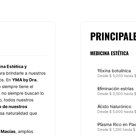
PRINCIPAL
MEDICINA ESTÉTICA
na Estética y
Toxina botulínica
ra brindarle a nuestros
Desde $ 5,000 hasta 
os. En
YMA
by Dra.
 siempre tiene el
Eliminación estrías
s no siempre buscan lo
Desde $ 3,500 hasta 
o, todos nuestros
o de nuestros
Ácido hialurónico
Desde $ 5,000 hasta 
esa naturalidad que
Plasma Rico en Pla
Desde $ 1,250 hasta $
 Macías
, amplios