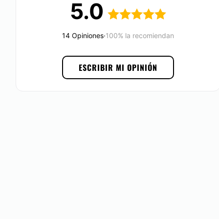
5.0
YMA by Dra. Macias
destaca por su experiencia, trayecto
en el rubro de la medicina estética. Asimismo, se apoya de
vanguardia que le ayuda a mejorar su servicio.
14 Opiniones
·
100% la recomiendan
Localización
ESCRIBIR MI OPINIÓN
Clínica De Belleza de La Dra. Lluvia Macias
se encuentra 
de Juárez
, para ejecutar los tratamientos estéticos y de 
buscas.
Posibilidad de videoconsulta:
No
Financiación o facilidades de pago:
No