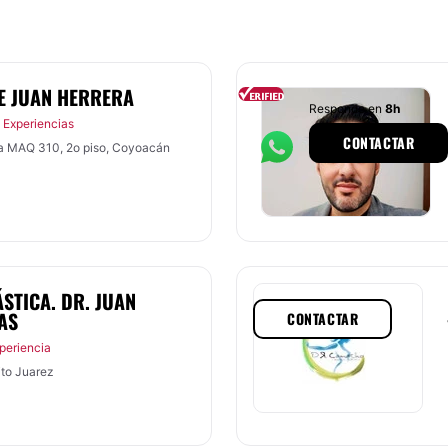
E JUAN HERRERA
Responde en
8h
 Experiencias
CONTACTAR
za MAQ 310, 2o piso, Coyoacán
STICA. DR. JUAN
AS
CONTACTAR
periencia
ito Juarez