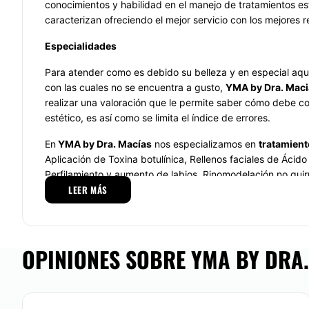
conocimientos y habilidad en el manejo de tratamientos es
caracterizan ofreciendo el mejor servicio con los mejores r
Especialidades
Para atender como es debido su belleza y en especial aqu
con las cuales no se encuentra a gusto,
Y
MA by Dra. Mac
realizar una valoración que le permite saber cómo debe c
estético, es así como se limita el índice de errores.
En
YMA by Dra. Macías
nos especializamos en
tratamient
Aplicación de Toxina botulínica, Rellenos faciales de Ácido 
Perfilamiento y aumento de labios, Rinomodelación no quir
LEER MÁS
Ácido Hialurónico, Perfilamiento facial con relleno y toxina
de colágeno, Tratamiento de acné y cicatrices, Tratamien
limpiezas faciales…
Si se trata de
tratamientos corporales,
usted encuentra at
OPINIONES SOBRE YMA BY DRA.
Control de peso, Tratamiento de celulitis, disminución de es
adiposis localizada, corrección de cicatrices.
Equipo