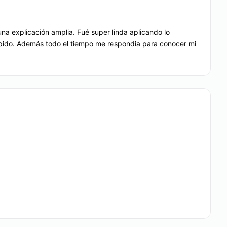
1,000
Microdermoabrasión
una explicación amplia. Fué super linda aplicando lo
$ 5,000
Desde $ 1,000 hasta $ 2,000
ápido. Además todo el tiempo me respondia para conocer mi
ulíticos
Microblading
Desde $ 3,000 hasta $ 3,500