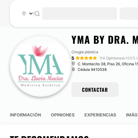
|
YMA BY DRA. 
Cirugía plástica
5
·
(14 Opiniones)
100% l
C. Montecito 38, Piso 26, Oficina 1
Cédula 9410538
CONTACTAR
INFORMACIÓN
OPINIONES
EXPERIENCIAS
IMÁG