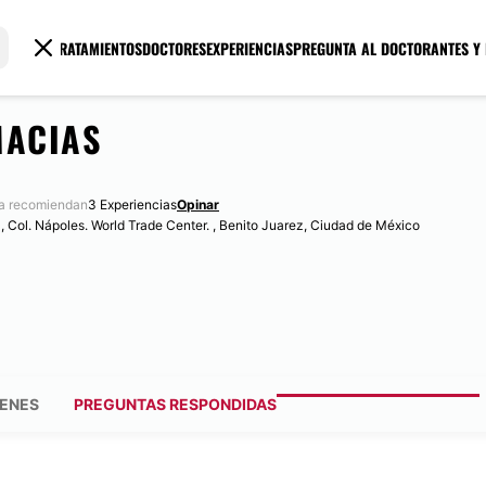
TRATAMIENTOS
DOCTORES
EXPERIENCIAS
PREGUNTA AL DOCTOR
ANTES Y
MACIAS
a recomiendan
3 Experiencias
Opinar
1, Col. Nápoles. World Trade Center. , Benito Juarez, Ciudad de México
ENES
PREGUNTAS RESPONDIDAS