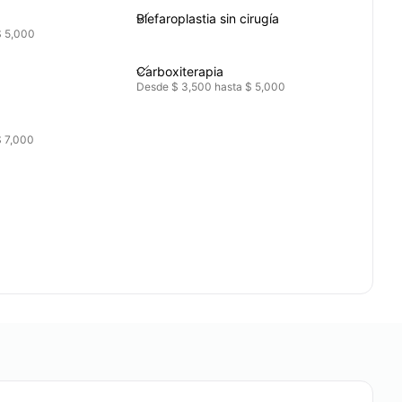
Blefaroplastia sin cirugía
$ 5,000
Carboxiterapia
Desde $ 3,500 hasta $ 5,000
$ 7,000
Cirugía de papada
Blefaroplastia
Bolsas de Bichat
Desde $ 6,000 hasta $ 6,000
Mentoplastia