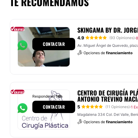
TE RECOMENDAMOS
SKINGAMA BY DR. JORG
Responde en
13h
4.9
·
(93 Opiniones)
8
CONTACTAR
Av. Miguel Ángel de Quevedo, pla
Opciones de
financiamiento
CENTRO DE CIRUGÍA PLÁ
Responde en
14h
ANTONIO TREVIÑO MACÍ
CONTACTAR
5
·
(11 Opiniones)
1 Ex
Magdalena 334 Col. Del Valle, Ben
Opciones de
financiamiento