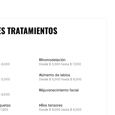
ES TRATAMIENTOS
Rinomodelación
$ 6,000
Desde $ 5,500 hasta $ 7,000
Aumento de labios
$ 5,000
Desde $ 5,000 hasta $ 6,000
Rejuvenecimiento facial
$ 6,000
quetas
Hilos tensores
 1,500
Desde $ 6,000 hasta $ 6,000