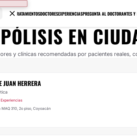
TRATAMIENTOS
DOCTORES
EXPERIENCIAS
PREGUNTA AL DOCTOR
ANTES Y
IPÓLISIS
EN
CIUD
ores y clínicas recomendadas por pacientes reales, co
E JUAN HERRERA
tica
 Experiencias
a MAQ 310, 2o piso, Coyoacán