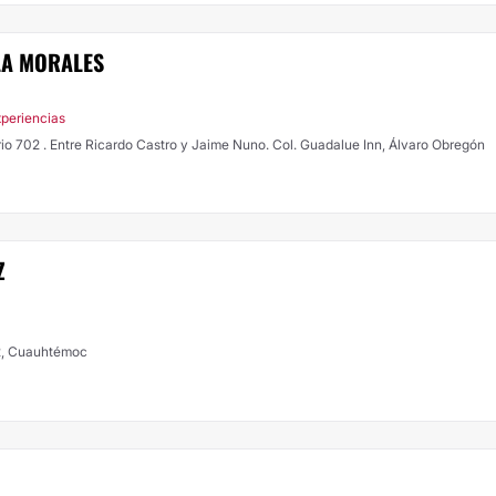
LA MORALES
xperiencias
io 702 . Entre Ricardo Castro y Jaime Nuno. Col. Guadalue Inn, Álvaro Obregón
Z
02, Cuauhtémoc