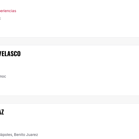
eriencias
c
 VELASCO
émoc
AZ
 Nápoles, Benito Juarez