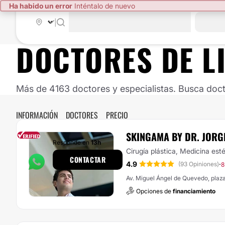
Ha habido un error
Inténtalo de nuevo
|
DOCTORES DE
L
Más de 4163 doctores y especialistas. Busca doct
INFORMACIÓN
DOCTORES
PRECIO
SKINGAMA BY DR. JORG
Responde en
13h
Cirugía plástica, Medicina esté
CONTACTAR
4.9
·
(93 Opiniones)
8
Av. Miguel Ángel de Quevedo, plaz
Opciones de
financiamiento