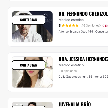
DR. FERNANDO CHERIZO
CONTACTAR
Médico estético
5
·
(46 Opiniones)
10 E
Alfonso Esparza Oteo 144 , Consultor
DRA. JESSICA HERNÁNDE
CONTACTAR
Médico estético
Sin opiniones
Calle Zacatecas num. 35 interior 5
JUVENALIA BRÍO