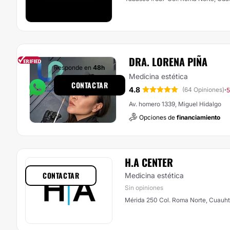
DRA. LORENA PIÑA
Responde en
48h
Medicina estética
CONTACTAR
4.8
·
(64 Opiniones)
5
Av. homero 1339, Miguel Hidalgo
Opciones de
financiamiento
H.A CENTER
CONTACTAR
Medicina estética
Sin opiniones
Mérida 250 Col. Roma Norte, Cuauh