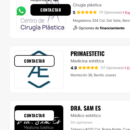
Cirugía plástica
CONTACTAR
5
·
(11 Opiniones)
1 Ex
Magdalena 334 Col. Del Valle, Beni
Opciones de
financiamiento
PRIMAESTETIC
CONTACTAR
Medicina estética
4.9
·
(17 Opiniones)
1 E
Montecito 38, Benito Juarez
DRA. SAM ES
CONTACTAR
Médico estético
Sin opiniones
Tabasco #337 Col. Roma Norte, Cu