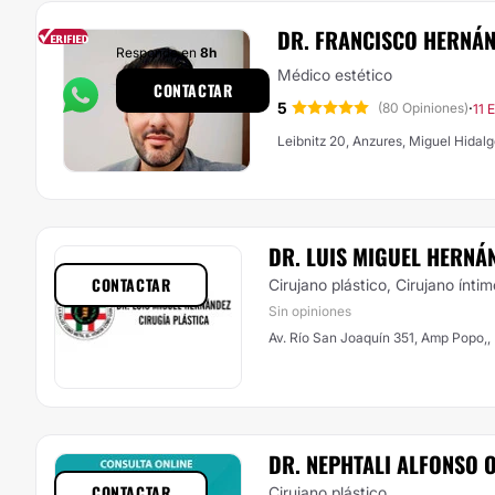
DR. FRANCISCO HERNÁ
Responde en
8h
Médico estético
CONTACTAR
5
·
(80 Opiniones)
11 
Leibnitz 20, Anzures, Miguel Hidal
DR. LUIS MIGUEL HERNÁ
CONTACTAR
Cirujano plástico, Cirujano íntim
Sin opiniones
Av. Río San Joaquín 351, Amp Popo,,
DR. NEPHTALI ALFONSO O
CONTACTAR
Cirujano plástico