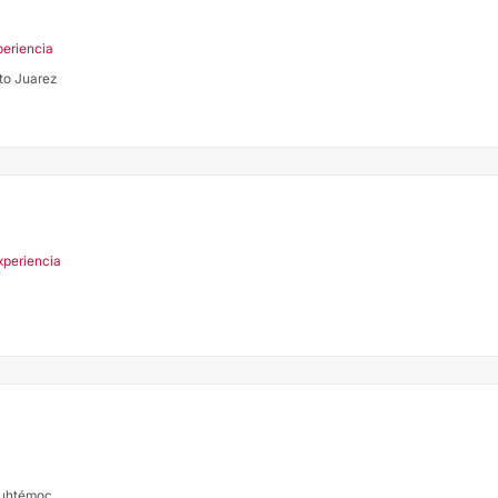
periencia
to Juarez
xperiencia
auhtémoc