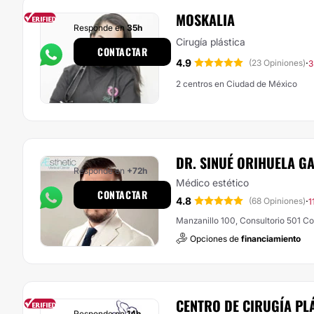
MOSKALIA
Responde en
35h
Cirugía plástica
CONTACTAR
4.9
·
(23 Opiniones)
3
2 centros en Ciudad de México
DR. SINUÉ ORIHUELA G
Responde en
+72h
Médico estético
CONTACTAR
4.8
·
(68 Opiniones)
1
Manzanillo 100, Consultorio 501 C
Opciones de
financiamiento
CENTRO DE CIRUGÍA PLÁ
Responde en
14h