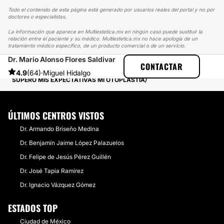
Todo el contenido de esta página está generado por usuarios reales del portal y no por
doctores o especialistas.
La información que aparece en Multiestetica.mx en ningún caso puede sustituir la
relación entre el paciente y su médico. Multiestetica.mx no hace apología de un
tratamiento médico específico, de un producto comercial o de un servicio.
Dr. Mario Alonso Flores Saldivar
MULTIESTETICA
EXPERIENCIAS
CONTACTAR
EXPERIENCIAS SOBRE OTOPLASTIA
4.9
(64)
·
Miguel Hidalgo
SUPERÓ MIS EXPECTATIVAS MI OTOPLASTIA
ÚLTIMOS CENTROS VISTOS
Dr. Armando Briseño Medina
Dr. Benjamín Jaime López Palazuelos
Dr. Felipe de Jesús Pérez Guillén
Dr. José Tapia Ramírez
Dr. Ignacio Vázquez Gómez
ESTADOS TOP
Ciudad de México