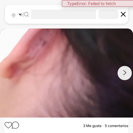
TypeError: Failed to fetch
|
1
/
7
3
Me gusta
5 comentarios
OTOPLASTIA