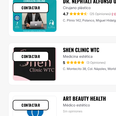
DR. NEPHTALI ALFONSO O
CONTACTAR
Cirujano plástico
4.7
·
(25 Opiniones)
2 
C. Plinio 142, Polanco, Miguel Hidal
SHEN CLINIC WTC
CONTACTAR
Medicina estética
5
(3 Opiniones)
C. Montecito 38, Col. Nápoles, World
ART BEAUTY HEALTH
CONTACTAR
Médico estético
Sin opiniones