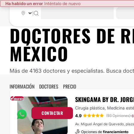
Ha habido un error
Inténtalo de nuevo
|
DOCTORES DE
R
MÉXICO
Más de 4163 doctores y especialistas. Busca doct
INFORMACIÓN
DOCTORES
PRECIO
SKINGAMA BY DR. JORG
Responde en
13h
Cirugía plástica, Medicina esté
CONTACTAR
4.9
·
(93 Opiniones)
8
Av. Miguel Ángel de Quevedo, plaz
Opciones de
financiamiento