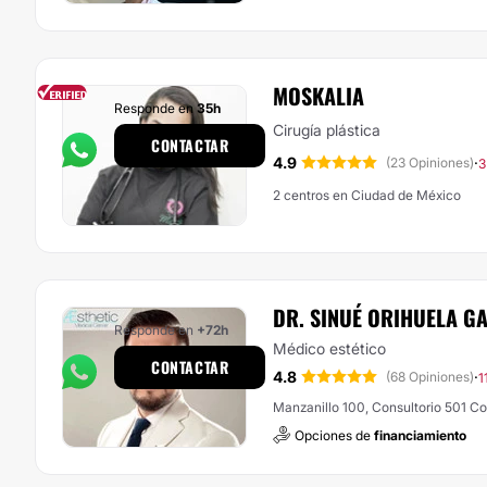
MOSKALIA
Responde en
35h
Cirugía plástica
CONTACTAR
4.9
·
(23 Opiniones)
3
2 centros en Ciudad de México
DR. SINUÉ ORIHUELA G
Responde en
+72h
Médico estético
CONTACTAR
4.8
·
(68 Opiniones)
1
Manzanillo 100, Consultorio 501 C
Opciones de
financiamiento