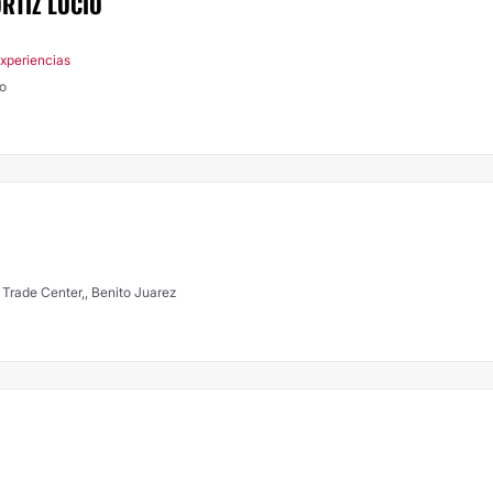
RTIZ LUCIO
Experiencias
go
 Trade Center,, Benito Juarez