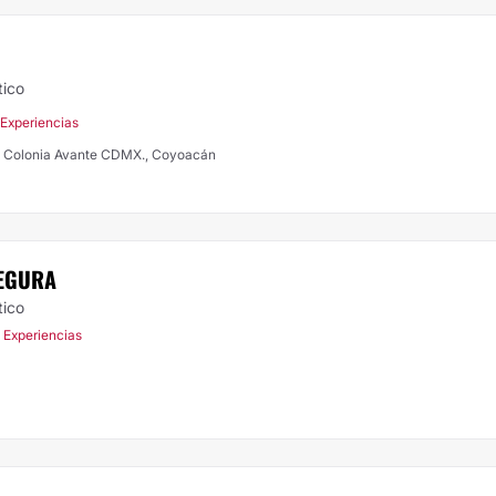
tico
 Experiencias
2 Colonia Avante CDMX., Coyoacán
SEGURA
tico
 Experiencias