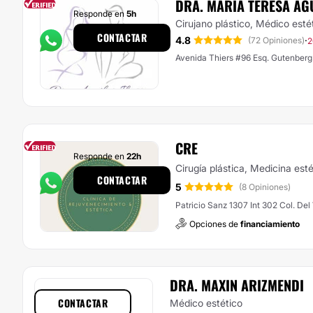
DRA. MARÍA TERESA AG
Responde en
5h
Cirujano plástico, Médico esté
CONTACTAR
4.8
·
(72 Opiniones)
2
Avenida Thiers #96 Esq. Gutenberg
CRE
Responde en
22h
Cirugía plástica, Medicina esté
CONTACTAR
5
(8 Opiniones)
Patricio Sanz 1307 Int 302 Col. Del
Opciones de
financiamiento
DRA. MAXIN ARIZMENDI
CONTACTAR
Médico estético