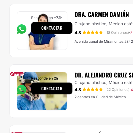
DRA. CARMEN DAMIÁN
Responde en
+72h
Cirujano plástico, Médico esté
CONTACTAR
4.8
·
(18 Opiniones)
2
Avenida canal de Miramontes 234
DR. ALEJANDRO CRUZ 
Responde en
2h
Cirujano plástico, Médico esté
CONTACTAR
4.8
·
(22 Opiniones)
4
2 centros en Ciudad de México