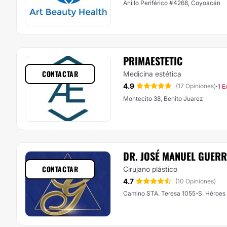
Anillo Periférico #4268, Coyoacán
PRIMAESTETIC
CONTACTAR
Medicina estética
4.9
·
(17 Opiniones)
1 E
Montecito 38, Benito Juarez
DR. JOSÉ MANUEL GUER
CONTACTAR
Cirujano plástico
4.7
(10 Opiniones)
Camino STA. Teresa 1055-S. Héroes