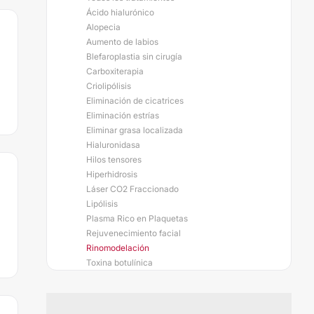
Ácido hialurónico
Alopecia
Aumento de labios
Blefaroplastia sin cirugía
Carboxiterapia
Criolipólisis
Eliminación de cicatrices
Eliminación estrías
Eliminar grasa localizada
Hialuronidasa
Hilos tensores
Hiperhidrosis
Láser CO2 Fraccionado
Lipólisis
Plasma Rico en Plaquetas
Rejuvenecimiento facial
Rinomodelación
Toxina botulínica