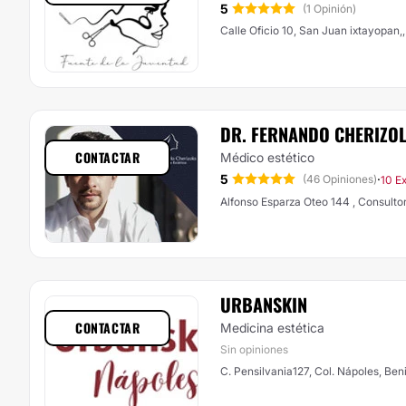
5
(1 Opinión)
Calle Oficio 10, San Juan ixtayopan,,
DR. FERNANDO CHERIZO
CONTACTAR
Médico estético
5
·
(46 Opiniones)
10 E
Alfonso Esparza Oteo 144 , Consultor
URBANSKIN
CONTACTAR
Medicina estética
Sin opiniones
C. Pensilvania127, Col. Nápoles, Ben