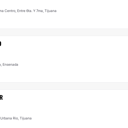
#1301, Zona Centro, Entre 6ta. Y 7ma, Tijuana
O
a, Ensenada
ER
Urbana Rio, Tijuana