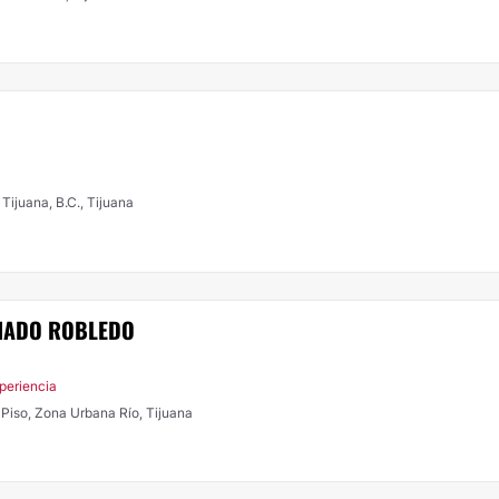
Tijuana, B.C., Tijuana
ZNADO ROBLEDO
xperiencia
Av. Paseo de los Héroes 10999 , 2do. Piso, Zona Urbana Río, Tijuana