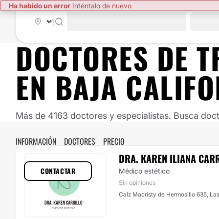
Ha habido un error
Inténtalo de nuevo
|
DOCTORES DE
T
EN
BAJA CALIFO
Más de 4163 doctores y especialistas. Busca doct
INFORMACIÓN
DOCTORES
PRECIO
DRA. KAREN ILIANA CARR
CONTACTAR
Médico estético
Sin opiniones
Calz Macristy de Hermosillo 635, Las