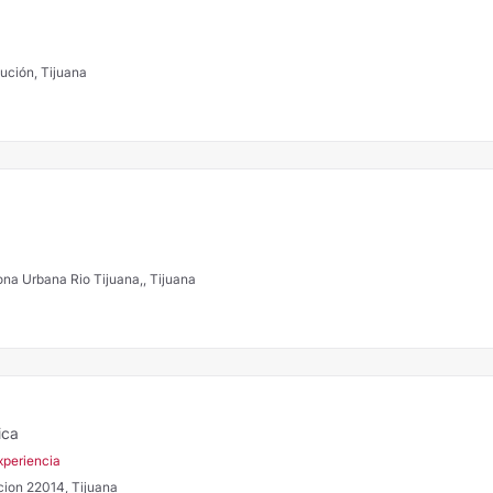
ución, Tijuana
ona Urbana Rio Tijuana,, Tijuana
ica
xperiencia
cion 22014, Tijuana