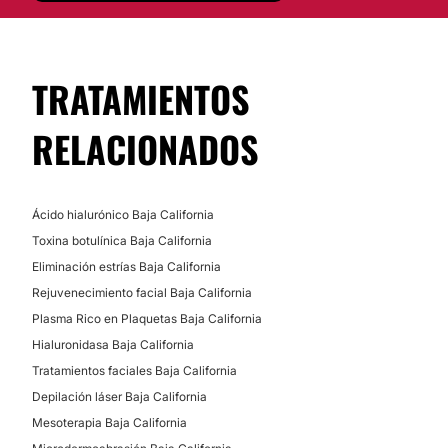
La
Dra. Verónica Ramírez C.
se ponen al alcance de
los pacientes en su consultorio ubicado en
excelente
zona de la ciudad de Tijuana, en Baja California.
TRATAMIENTOS
Posibilidad de videoconsulta:
No
RELACIONADOS
Financiación o facilidades de pago:
No
Ácido hialurónico Baja California
Toxina botulínica Baja California
Eliminación estrías Baja California
Rejuvenecimiento facial Baja California
Plasma Rico en Plaquetas Baja California
Hialuronidasa Baja California
Tratamientos faciales Baja California
Depilación láser Baja California
Mesoterapia Baja California