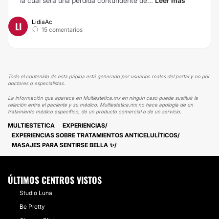
la cual será una pérdida contundente de...
Leer más
LidiaAc
LI
15 comentarios
Todo el contenido de esta página está generado por usuarios reales del portal y no por
doctores o especialistas.
La información que aparece en Multiestetica.mx en ningún caso puede sustituir la
relación entre el paciente y su médico. Multiestetica.mx no hace apología de un
tratamiento médico específico, de un producto comercial o de un servicio.
MULTIESTETICA
EXPERIENCIAS
EXPERIENCIAS SOBRE TRATAMIENTOS ANTICELULÍTICOS
MASAJES PARA SENTIRSE BELLA ✨
ÚLTIMOS CENTROS VISTOS
Studio Luna
Be Pretty