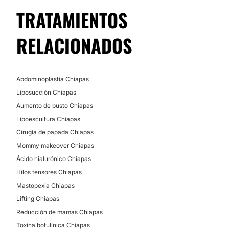
TRATAMIENTOS
Financiación o facilidades de pago:
CIRUGÍA ÍNTIMA
No
RELACIONADOS
Blanqueamiento anal
Vaginoplastia
Abdominoplastia Chiapas
Rejuvenecimiento Vaginal
Liposucción Chiapas
Aumento de busto Chiapas
Lipoescultura Chiapas
TRATAMIENTOS DE BELLEZA
Cirugía de papada Chiapas
Mommy makeover Chiapas
HIFU
Ácido hialurónico Chiapas
Tratamientos faciales
Hilos tensores Chiapas
Peeling
Mastopexia Chiapas
Depilación láser
Lifting Chiapas
Drenaje linfático
Reducción de mamas Chiapas
Dieta
Toxina botulínica Chiapas