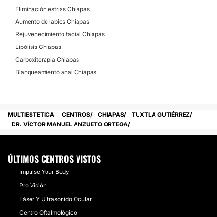
Mesoterapia
Eliminación estrías Chiapas
Tratamientos anticelulíticos
Aumento de labios Chiapas
Cavitación
Rejuvenecimiento facial Chiapas
Lipólisis Chiapas
Carboxiterapia Chiapas
DERMATOLOGÍA
Blanqueamiento anal Chiapas
Tratamiento antiacné
MULTIESTETICA
CENTROS
CHIAPAS
TUXTLA GUTIÉRREZ
DR. VÍCTOR MANUEL ANZUETO ORTEGA
ÚLTIMOS CENTROS VISTOS
Impulse Your Body
Pro Visión
Láser Y Ultrasonido Ocular
Centro Oftalmológico