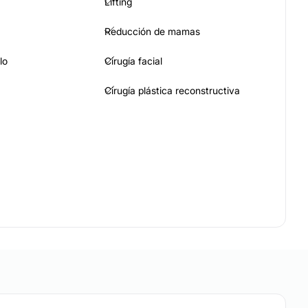
Lifting
Reducción de mamas
lo
Cirugía facial
Cirugía plástica reconstructiva
Eliminación de cicatrices
Ácido hialurónico
acial
Alopecia
rugía