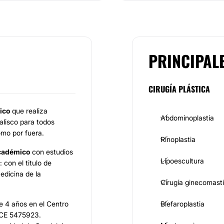
PRINCIPAL
CIRUGÍA PLÁSTICA
tico
que realiza
Abdominoplastia
Jalisco para todos
omo por fuera.
Rinoplastia
académico
con estudios
Lipoescultura
con el titulo de
edicina de la
Cirugía ginecomast
te 4 años en el Centro
Blefaroplastia
 CE 5475923.