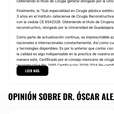
Obteniendo el titulo de Cirugía general otorgado por la Uni
Finalmente, la “Sub especialidad en Cirugía plástica estétic
3 años en el Instituto Jalisciense de Cirugía Reconstructiv
con la cedula CE 6542328. Obteniendo el titulo de Cirujano 
reconstructivo, otorgado por la Universidad de Guadalajara
Como parte de actualización continua, es imprescindible a
nacionales e internacionales constantemente. Así como cu
y tecnologías disponibles. Es por lo anterior que contar con
la calidad es algo indispensable en la practica de nuestra e
manera está, Certificado por el consejo mexicano de cirugía
reconstructiva No. 1485 Certificación 2009-2014 Re-certi
LEER MÁS
miembro de la asociación mexicana de cirugía plástica esté
Especialidades
Las cirugías plásticas que podrás realizarte con el apoyo d
OPINIÓN SOBRE DR. ÓSCAR ALE
son: Cirugía de la nariz o Rinoplastia, Cirugía de párpados o
Estiramiento facial, Ginecomastia, Eliminar arrugas, Levan
mastopexia, Liposucción o lipoescultura, Reducción de ma
inyectables, Cirugía de labios, Abdominoplastia, Aumento