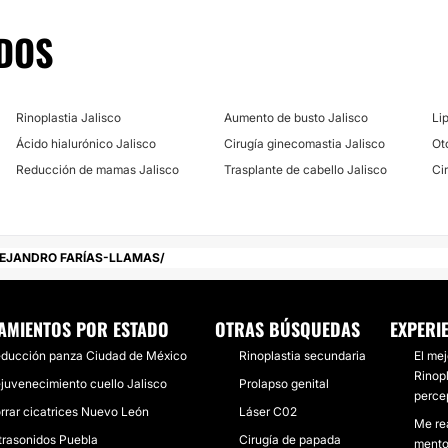
DOS
Rinoplastia Jalisco
Aumento de busto Jalisco
Li
Ácido hialurónico Jalisco
Cirugía ginecomastia Jalisco
Ot
Reducción de mamas Jalisco
Trasplante de cabello Jalisco
Cir
LEJANDRO FARÍAS-LLAMAS
AMIENTOS POR ESTADO
OTRAS BÚSQUEDAS
EXPERI
ducción panza Ciudad de México
Rinoplastia secundaria
El mej
Rinopl
juvenecimiento cuello Jalisco
Prolapso genital
perce
rrar cicatrices Nuevo León
Láser C02
Me re
trasonidos Puebla
Cirugía de papada
mentoe