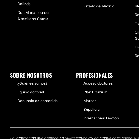
Dalinde
Estado de México
Bl
Dra. Maria Lourdes
Re
Altamirano García
Tr
Ci
Gu
Di
Re
SOBRE NOSOTROS
PROFESIONALES
¿Quiénes somos?
Acceso doctores
Equipo editorial
Plan Premium
Denuncia de contenido
Marcas
Suppliers
International Doctors
La información que aparece en Multiestetica.mx en ningún caso puede sustit