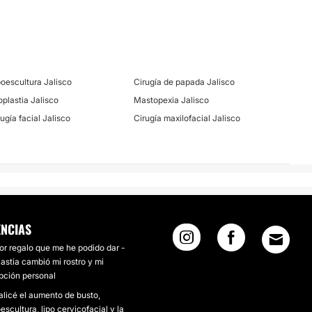
poescultura Jalisco
Cirugía de papada Jalisco
oplastia Jalisco
Mastopexia Jalisco
ugía facial Jalisco
Cirugía maxilofacial Jalisco
ENCIAS
or regalo que me he podido dar -
astia cambió mi rostro y mi
pción personal
alicé el aumento de busto,
scultura, lipo cervicofacial y la