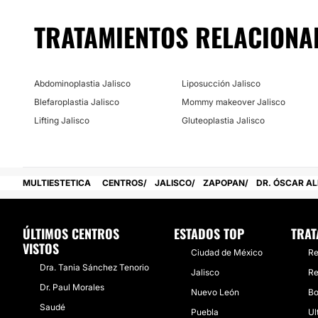
TRATAMIENTOS RELACIONA
Abdominoplastia Jalisco
Liposucción Jalisco
Blefaroplastia Jalisco
Mommy makeover Jalisco
Lifting Jalisco
Gluteoplastia Jalisco
MULTIESTETICA
CENTROS
JALISCO
ZAPOPAN
DR. ÓSCAR A
ÚLTIMOS CENTROS
ESTADOS TOP
TRAT
VISTOS
Ciudad de México
Re
Dra. Tania Sánchez Tenorio
Jalisco
Re
Dr. Paul Morales
Nuevo León
Bo
Saudé
Puebla
Ul