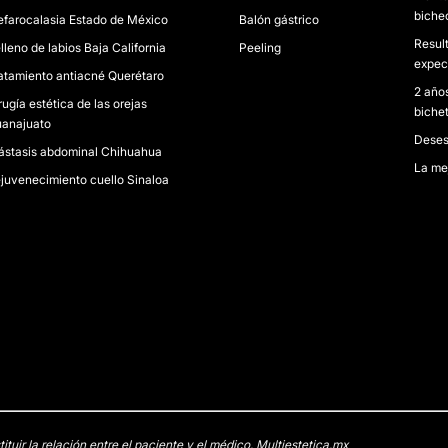
bichec
efarocalasia Estado de México
Balón gástrico
Resul
lleno de labios Baja California
Peeling
expec
atamiento antiacné Querétaro
2 año
rugía estética de las orejas
biche
anajuato
Deses
ástasis abdominal Chihuahua
La mej
juvenecimiento cuello Sinaloa
uir la relación entre el paciente y el médico. Multiestetica.mx