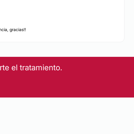
EZA
cia, gracias!!
es
Depilación láser
Drenaje linfático
Tratamientos anticelulíticos
e el tratamiento.