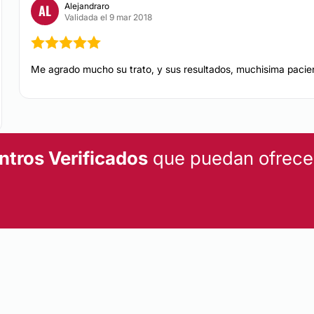
Alejandraro
AL
Validada el 9 mar 2018
TRATAMIENTOS DE BELL
 permanente y
Me agrado mucho su trato, y sus resultados, muchisima pacien
Tratamientos facial
 con un alto grado de
tro actuar quirúrgico
Dieta
ORIO y SEGURO.
Radiofrecuencia
ntros Verificados
que puedan ofrecert
Cavitación
a Zapopan (Jalisco)