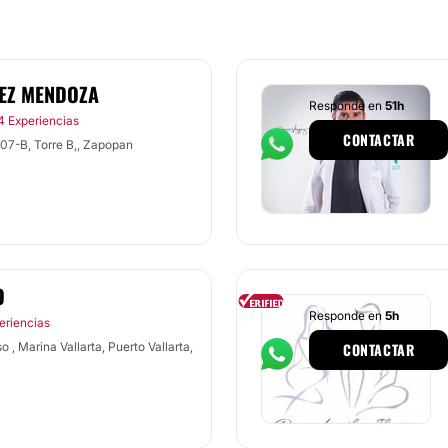
MEZ MENDOZA
Responde en
51h
4 Experiencias
CONTACTAR
307-B, Torre B,, Zapopan
O
Responde en
5h
eriencias
 , Marina Vallarta, Puerto Vallarta,
CONTACTAR