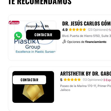
TE RECOMENDAMOS
DR. JESÚS CARLOS GÓ
Responde en
8h
4.9
·
(23 Opiniones)
1
CONTACTAR
Blvd. Puerta de Hierro 5150, Suite 
Opciones de
financiamiento
ARTSTHETIK BY DR. GAB
CONTACTAR
5
·
(13 Opiniones)
3 Exp
Paseo de la Marina 170-11, Primer Piso
Jalisco