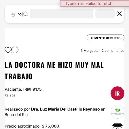
TypeError: Failed to fetch
|
AUMENTO DE BUSTO
5
Me gusta
2 comentarios
LA DOCTORA ME HIZO MUY MAL
TRABAJO
Paciente:
IRM_9175
IR
Xalapa
Realizado por
Dra. Luz María Del Castillo Reynoso
en
Boca del Río
Precio aproximado:
$ 75,000