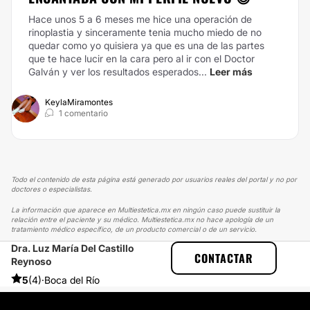
Hace unos 5 a 6 meses me hice una operación de
rinoplastia y sinceramente tenia mucho miedo de no
quedar como yo quisiera ya que es una de las partes
que te hace lucir en la cara pero al ir con el Doctor
Galván y ver los resultados esperados...
Leer más
KeylaMiramontes
1 comentario
Todo el contenido de esta página está generado por usuarios reales del portal y no por
doctores o especialistas.
La información que aparece en Multiestetica.mx en ningún caso puede sustituir la
relación entre el paciente y su médico. Multiestetica.mx no hace apología de un
tratamiento médico específico, de un producto comercial o de un servicio.
Dra. Luz María Del Castillo
MULTIESTETICA
EXPERIENCIAS
CONTACTAR
Reynoso
EXPERIENCIAS SOBRE AUMENTO DE BUSTO
LA DOCTORA ME HIZO MUY MAL TRABAJO
5
(4)
·
Boca del Río