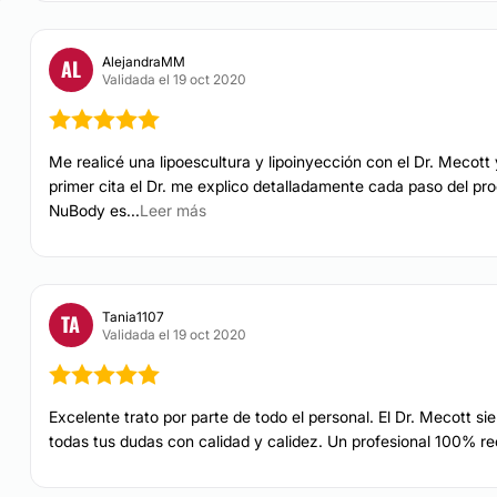
CONTACTAR
AlejandraMM
AL
Validada el 19 oct 2020
RINOPLASTIA
Me realicé una lipoescultura y lipoinyección con el Dr. Mecott
La rinoplastia es uno d
Esto es debido a que lo
primer cita el Dr. me explico detalladamente cada paso del pr
pueden ser muy sencill
NuBody es...
Leer más
depende el precio de la
el presupuesto final de
CONTACTAR
Tania1107
TA
Validada el 19 oct 2020
AUMENTO DE BUSTO
Excelente trato por parte de todo el personal. El Dr. Mecott si
El aumento de busto es
todas tus dudas con calidad y calidez. Un profesional 100% r
que realza la feminidad
una recuperación muy 