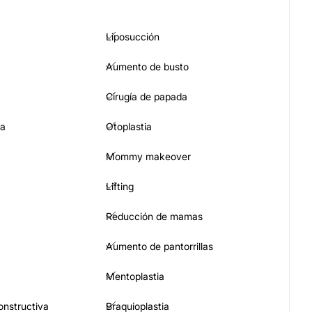
Liposucción
Aumento de busto
Cirugía de papada
ia
Otoplastia
Mommy makeover
Lifting
Reducción de mamas
Aumento de pantorrillas
Mentoplastia
constructiva
Braquioplastia