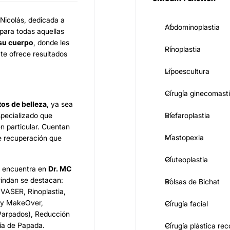
Nicolás, dedicada a
Abdominoplastia
para todas aquellas
 su cuerpo
, donde les
Rinoplastia
te ofrece resultados
Lipoescultura
Cirugía ginecomast
tos de belleza
, ya sea
specializado que
Blefaroplastia
n particular. Cuentan
Mastopexia
de recuperación que
Gluteoplastia
d encuentra en
Dr. MC
rindan se destacan:
Bolsas de Bichat
 VASER, Rinoplastia,
my MakeOver,
Cirugía facial
 Parpados), Reducción
gía de Papada.
Cirugía plástica re