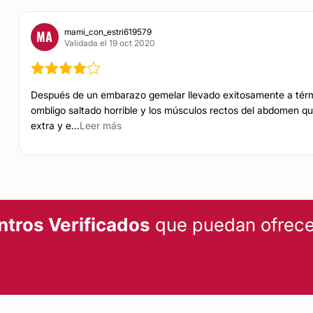
CONTACTAR
mami_con_estri619579
MA
Validada el 19 oct 2020
Después de un embarazo gemelar llevado exitosamente a térmi
ombligo saltado horrible y los músculos rectos del abdomen qu
extra y e...
Leer más
ntros Verificados
que puedan ofrecer