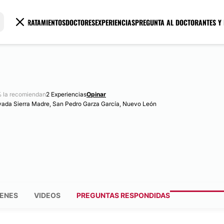
TRATAMIENTOS
DOCTORES
EXPERIENCIAS
PREGUNTA AL DOCTOR
ANTES Y
 la recomiendan
2 Experiencias
Opinar
vada Sierra Madre, San Pedro Garza García, Nuevo León
ENES
VIDEOS
PREGUNTAS RESPONDIDAS