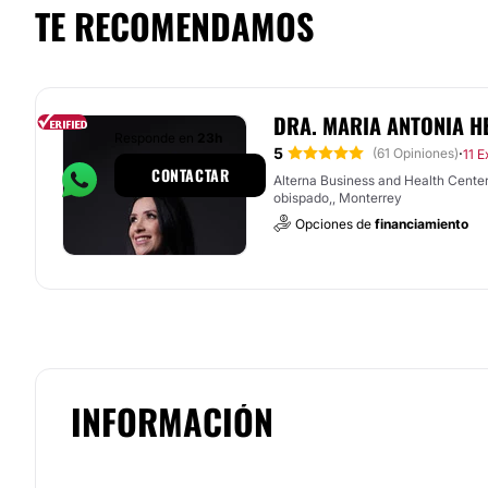
TE RECOMENDAMOS
DRA. MARIA ANTONIA H
Responde en
23h
5
·
(61 Opiniones)
11 E
CONTACTAR
Alterna Business and Health Center
obispado,, Monterrey
Opciones de
financiamiento
INFORMACIÓN