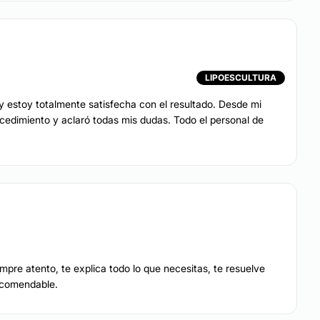
LIPOESCULTURA
 y estoy totalmente satisfecha con el resultado. Desde mi
e los procedimientos más variados en la cirugía plástica.
s procedimientos necesarios para lograr tu nariz ideal
ocedimiento y aclaró todas mis dudas. Todo el personal de
os o algo mas complicados y del tiempo en quirófano
 cirugía. Una evaluación por nuestros especialistas te dará
 acuerdo a tu caso particular.
empre atento, te explica todo lo que necesitas, te resuelve
 uno de los procedimiento estéticos mas solicitados, ya
ecomendable.
. Los resultados son inmediatos, con un riesgo mínimo y
rápida.